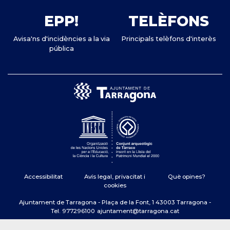
EPP!
TELÈFONS
Avisa'ns d'incidències a la via
Principals telèfons d'interès
pública
Accessibilitat
Avís legal, privacitat i
Què opines?
cookies
Ajuntament de Tarragona - Plaça de la Font, 1 43003 Tarragona -
Tel. 977296100
ajuntament@tarragona.cat