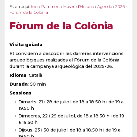
Esteu aquí:
Inici
›
Patrimoni
›
Museu d'Història
›
Agenda
›
2026
›
Fòrum de la Colònia
Fòrum de la Colònia
Visita guiada
Et convidem a descobrir les darreres intervencions
arqueològiques realizades al Fòrum de la Colònia
durant la campanya arqueològica del 2025-26.
Idioma
: Català
Durada
: 50 min
Sessions
Dimarts, 21 i 28 de juliol, de 18 a 18.50 h i de 19 a
19.50 h
Dimecres, 22 i 29 de juliol, de 18 a 18.50 h i de 19
a 19.50 h
Dijous, 23 i 30 de juliol, de 18 a 18.50 h i de 19 a
19.50 h