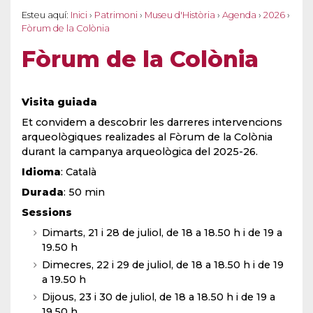
Esteu aquí:
Inici
›
Patrimoni
›
Museu d'Història
›
Agenda
›
2026
›
Fòrum de la Colònia
Fòrum de la Colònia
Visita guiada
Et convidem a descobrir les darreres intervencions
arqueològiques realizades al Fòrum de la Colònia
durant la campanya arqueològica del 2025-26.
Idioma
: Català
Durada
: 50 min
Sessions
Dimarts, 21 i 28 de juliol, de 18 a 18.50 h i de 19 a
19.50 h
Dimecres, 22 i 29 de juliol, de 18 a 18.50 h i de 19
a 19.50 h
Dijous, 23 i 30 de juliol, de 18 a 18.50 h i de 19 a
19.50 h