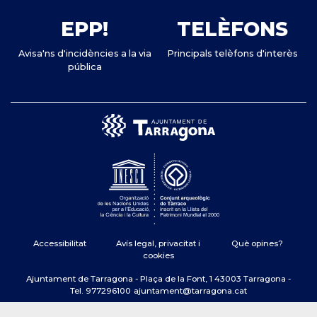
EPP!
TELÈFONS
Avisa'ns d'incidències a la via
Principals telèfons d'interès
pública
Accessibilitat
Avís legal, privacitat i
Què opines?
cookies
Ajuntament de Tarragona - Plaça de la Font, 1 43003 Tarragona -
Tel. 977296100
ajuntament@tarragona.cat