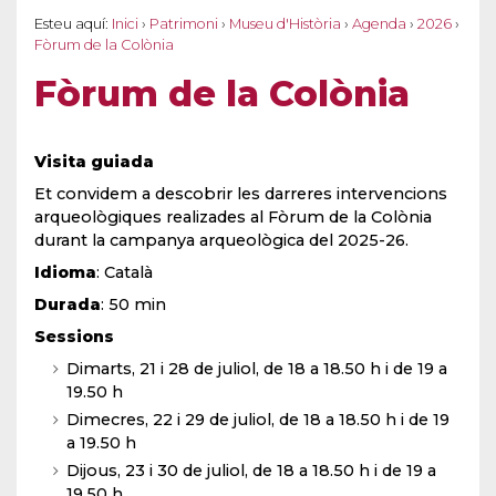
Esteu aquí:
Inici
›
Patrimoni
›
Museu d'Història
›
Agenda
›
2026
›
Fòrum de la Colònia
Fòrum de la Colònia
Visita guiada
Et convidem a descobrir les darreres intervencions
arqueològiques realizades al Fòrum de la Colònia
durant la campanya arqueològica del 2025-26.
Idioma
: Català
Durada
: 50 min
Sessions
Dimarts, 21 i 28 de juliol, de 18 a 18.50 h i de 19 a
19.50 h
Dimecres, 22 i 29 de juliol, de 18 a 18.50 h i de 19
a 19.50 h
Dijous, 23 i 30 de juliol, de 18 a 18.50 h i de 19 a
19.50 h