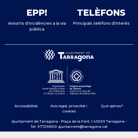
EPP!
TELÈFONS
Avisa'ns d'incidències a la via
Principals telèfons d'interès
pública
Accessibilitat
Avís legal, privacitat i
Què opines?
cookies
Ajuntament de Tarragona - Plaça de la Font, 1 43003 Tarragona -
Tel. 977296100
ajuntament@tarragona.cat