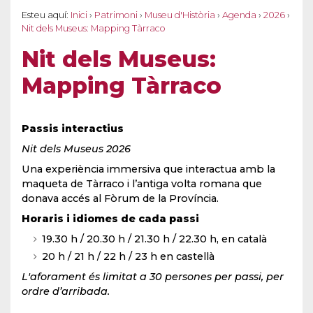
Esteu aquí:
Inici
›
Patrimoni
›
Museu d'Història
›
Agenda
›
2026
›
Nit dels Museus: Mapping Tàrraco
Nit dels Museus:
Mapping Tàrraco
Passis interactius
Nit dels Museus 2026
Una experiència immersiva que interactua amb la
maqueta de Tàrraco i l’antiga volta romana que
donava accés al Fòrum de la Província.
Horaris i idiomes de cada passi
19.30 h / 20.30 h / 21.30 h / 22.30 h, en català
20 h / 21 h / 22 h / 23 h en castellà
L'aforament és limitat a 30 persones per passi, per
ordre d’arribada.