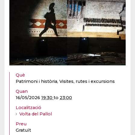
Què
Patrimoni i història, Visites, rutes i excursions
Quan
16/05/2026
19:30
to
23:00
Localització
Volta del Pallol
Preu
Gratuït