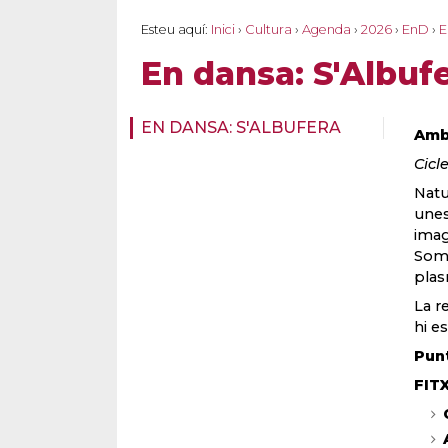
Esteu aquí:
Inici
›
Cultura
›
Agenda
›
2026
›
EnD
›
E
En dansa: S'Albuf
EN DANSA: S'ALBUFERA
Amb
Cicl
Natu
unes
imag
Som 
plas
La r
hi e
Pun
FIT