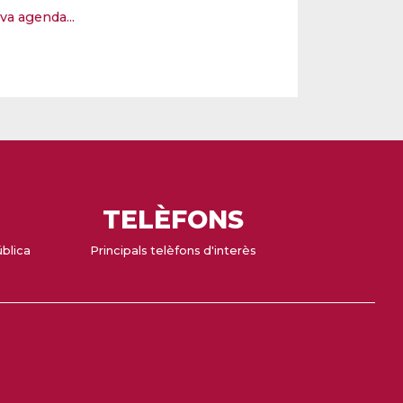
eva agenda...
TELÈFONS
ública
Principals telèfons d'interès