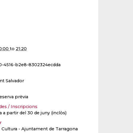
0:00
to
21:20
90-4516-b2e8-8302324ecdda
nt Salvador
eserva prèvia
des / Inscripcions
 a partir del 30 de juny (inclòs)
er
e Cultura - Ajuntament de Tarragona