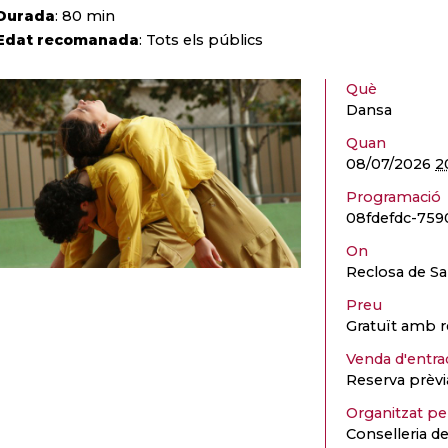
Durada
: 80 min
Edat recomanada
: T
ots els públics
Què
Dansa
Quan
08/07/2026
2
Programació
08fdefdc-75
On
Reclosa de Sa
Preu
Gratuït amb r
Venda d'entra
Reserva prèvia
Organitzat p
Conselleria d