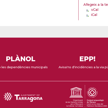
Afegeix a la t
vCal
iCal
PLÀNOL
EPP!
 les dependències municipals
Avisa'ns d'incidències a la via p