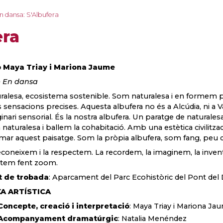
n dansa: S'Albufera
era
 Maya Triay i Mariona Jaume
e En dansa
ralesa, ecosistema sostenible. Som naturalesa i en formem par
 sensacions precises. Aquesta albufera no és a Alcúdia, ni a Va
inari sensorial. És la nostra albufera. Un paratge de naturale
naturalesa i ballem la cohabitació. Amb una estètica civilitzad
mar aquest paisatge. Som la pròpia albufera, som fang, peu que 
econeixem i la respectem. La recordem, la imaginem, la inven
stem fent zoom.
t de trobada
: Aparcament del Parc Ecohistòric del Pont del 
XA ARTÍSTICA
Concepte, creació i interpretació
: Maya Triay i Mariona Ja
Acompanyament dramatúrgic
: Natalia Menéndez