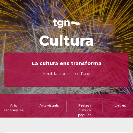
Cultura
La cultura ens transforma
Sent-la durant tot l'any
Arts
Arts visuals
Festes i
Lletres
escèniques
cultura
popular