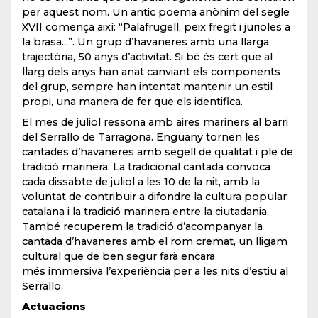
per aquest nom. Un antic poema anònim del segle
XVII comença així: “Palafrugell, peix fregit i jurioles a
la brasa...”. Un grup d’havaneres amb una llarga
trajectòria, 50 anys d’activitat. Si bé és cert que al
llarg dels anys han anat canviant els components
del grup, sempre han intentat mantenir un estil
propi, una manera de fer que els identifica.
El mes de juliol ressona amb aires mariners al barri
del Serrallo de Tarragona. Enguany tornen les
cantades d’havaneres amb segell de qualitat i ple de
tradició marinera. La tradicional cantada convoca
cada dissabte de juliol a les 10 de la nit, amb la
voluntat de contribuir a difondre la cultura popular
catalana i la tradició marinera entre la ciutadania.
També recuperem la tradició d’acompanyar la
cantada d’havaneres amb el rom cremat, un lligam
cultural que de ben segur farà encara
més immersiva l’experiència per a les nits d’estiu al
Serrallo.
Actuacions