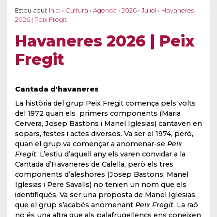
Esteu aquí:
Inici
›
Cultura
›
Agenda
›
2026
›
Juliol
›
Havaneres
2026 | Peix Fregit
Havaneres 2026 | Peix
Fregit
Cantada d'havaneres
La història del grup Peix Fregit comença pels volts
del 1972 quan els primers components (Maria
Cervera, Josep Bastons i Manel Iglesias) cantaven en
sopars, festes i actes diversos. Va ser el 1974, però,
quan el grup va començar a anomenar-se
Peix
Fregit
. L’estiu d’aquell any els varen convidar a la
Cantada d’Havaneres de Calella, però els tres
components d’aleshores (Josep Bastons, Manel
Iglesias i Pere Savalls) no tenien un nom que els
identifiqués. Va ser una proposta de Manel Iglesias
que el grup s’acabés anomenant
Peix Fregit
. La raó
no és una altra que als palafrugellencs ens coneixen