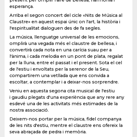
present per omplir l'aire de bellesa, harmonia i
esperança.
Arriba el segon concert del cicle «Nits de Música al
Claustre» en aquest espai únic on l'art, la història i
l'espiritualitat dialoguen des de fa segles.
La música, llenguatge universal de les emocions,
omplirà una vegada més el claustre de bellesa, i
convertirà cada nota en una carícia suau per a
l'ànima, i cada melodia en un pont de plata, regalat
per la lluna, entre el passat i el present. Sota el cel
de l'estiu i envoltats per la serenor de la Seu,
compartirem una vetllada que ens convida a
escoltar, a contemplar i a deixar-nos sorprendre.
Veniu en aquesta segona cita musical de l'estiu
i gaudiu plegats d'una experiència que any rere any
esdevé una de les activitats més estimades de la
nostra associació.
Deixem-nos portar per la música, fidel companya
de les nits d'estiu, mentre el claustre ens ofereix la
seva abraçada de pedra i memòria.