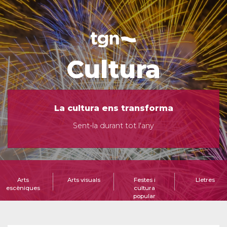
Cultura
La cultura ens transforma
Sent-la durant tot l'any
Arts
Arts visuals
Festes i
Lletres
escèniques
cultura
popular