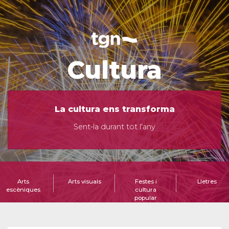
Cultura
La cultura ens transforma
Sent-la durant tot l'any
Arts
Arts visuals
Festes i
Lletres
escèniques
cultura
popular