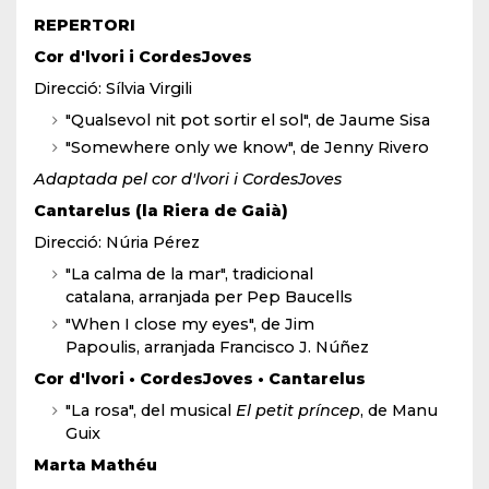
REPERTORI
Cor d'lvori i CordesJoves
Direcció: Sílvia Virgili
"Qualsevol nit pot sortir el sol", de Jaume Sisa
"Somewhere only we know", de Jenny Rivero
Adaptada pel cor d'lvori i CordesJoves
Cantarelus (la Riera de Gaià)
Direcció: Núria Pérez
"La calma de la mar", tradicional
catalana, arranjada per Pep Baucells
"When I close my eyes", de Jim
Papoulis, arranjada Francisco J. Núñez
Cor d'lvori • CordesJoves • Cantarelus
"La rosa", del musical
El petit príncep
, de Manu
Guix
Marta Mathéu