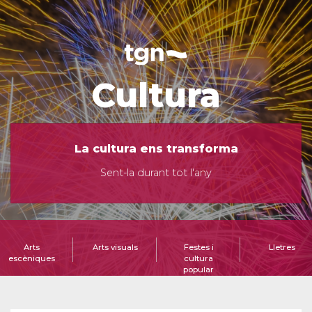
Cultura
La cultura ens transforma
Sent-la durant tot l'any
Arts
Arts visuals
Festes i
Lletres
escèniques
cultura
popular