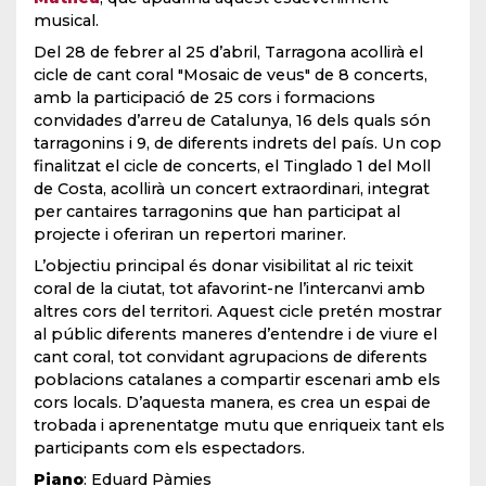
musical.
Del 28 de febrer al 25 d’abril, Tarragona acollirà el
cicle de cant coral "Mosaic de veus" de 8 concerts,
amb la participació de 25 cors i formacions
convidades d’arreu de Catalunya, 16 dels quals són
tarragonins i 9, de diferents indrets del país. Un cop
finalitzat el cicle de concerts, el Tinglado 1 del Moll
de Costa, acollirà un concert extraordinari, integrat
per cantaires tarragonins que han participat al
projecte i oferiran un repertori mariner.
L’objectiu principal és donar visibilitat al ric teixit
coral de la ciutat, tot afavorint-ne l’intercanvi amb
altres cors del territori. Aquest cicle pretén mostrar
al públic diferents maneres d’entendre i de viure el
cant coral, tot convidant agrupacions de diferents
poblacions catalanes a compartir escenari amb els
cors locals. D’aquesta manera, es crea un espai de
trobada i aprenentatge mutu que enriqueix tant els
participants com els espectadors.
Piano
: Eduard Pàmies