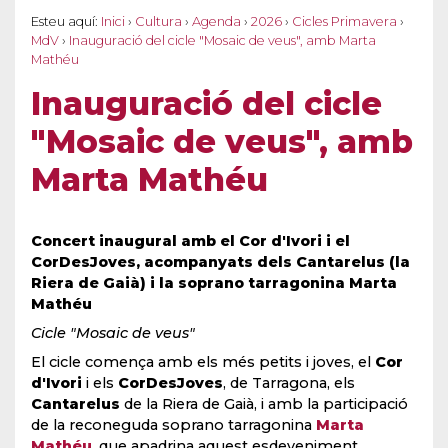
Esteu aquí:
Inici
›
Cultura
›
Agenda
›
2026
›
Cicles Primavera
›
MdV
›
Inauguració del cicle "Mosaic de veus", amb Marta
Mathéu
Inauguració del cicle
"Mosaic de veus", amb
Marta Mathéu
Concert inaugural amb el Cor d'Ivori i el
CorDesJoves, acompanyats dels Cantarelus (la
Riera de Gaià) i la soprano tarragonina Marta
Mathéu
Cicle "Mosaic de veus"
El cicle comença amb els més petits i joves, el
Cor
d'Ivori
i els
CorDesJoves
, de Tarragona, els
Cantarelus
de la Riera de Gaià, i amb la participació
de la reconeguda soprano tarragonina
Marta
Mathéu
, que apadrina aquest esdeveniment