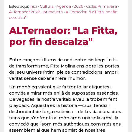
Esteu aquí:
Inici
›
Cultura
›
Agenda
›
2026
›
Cicles Primavera
›
ALTernador 2026 - primavera
›
ALTernador: "La Fitta, por fin
descalza"
ALTernador: "La Fitta,
por fin descalza"
Entre cançons i llums de neó, entre càstings i nits
de transformisme, Fitta Molina ens obre les portes
del seu univers íntim, ple de contradiccions, amor i
veritat sense deixar enrere l’humor.
Un monòleg valent que fa trontollar etiquetes i
convida a mirar més enllà de suposades essències.
De vegades, la nostra veritable veu la trobem fent
playback. Aquesta és la història —crua, tendra i
desbordant de força escènica— de la vida d’una dona
trans que s’enfronta al món amb una sola arma: la
convicció que “som més autèntiques com més ens
assemblem al que hem somiat de nosaltres