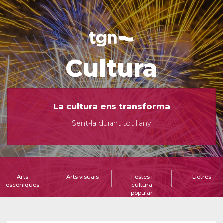
Cultura
La cultura ens transforma
Sent-la durant tot l'any
Arts
Arts visuals
Festes i
Lletres
escèniques
cultura
popular