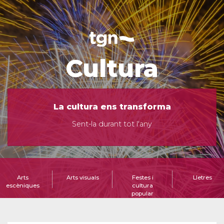
Cultura
La cultura ens transforma
Sent-la durant tot l'any
Arts
Arts visuals
Festes i
Lletres
escèniques
cultura
popular