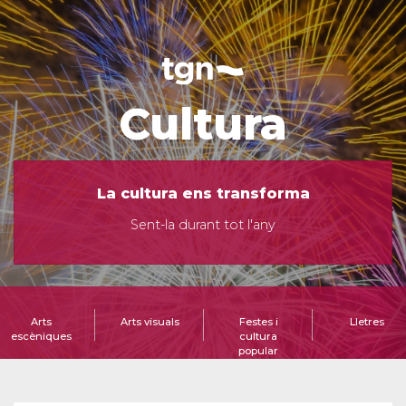
Cultura
La cultura ens transforma
Sent-la durant tot l'any
Arts
Arts visuals
Festes i
Lletres
escèniques
cultura
popular