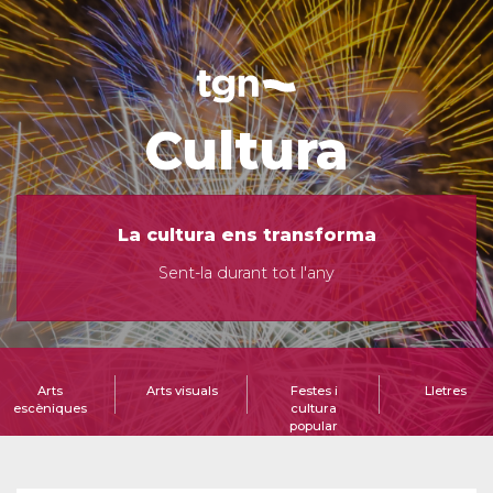
Cultura
La cultura ens transforma
Sent-la durant tot l'any
Arts
Arts visuals
Festes i
Lletres
escèniques
cultura
popular