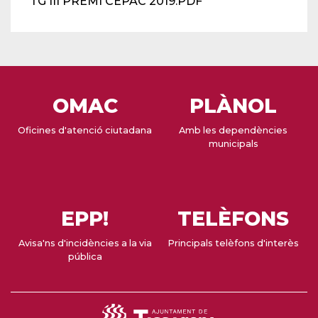
TG III PREMI CEPAC 2019.PDF
OMAC
PLÀNOL
Oficines d'atenció ciutadana
Amb les dependències
municipals
EPP!
TELÈFONS
Avisa'ns d'incidències a la via
Principals telèfons d'interès
pública