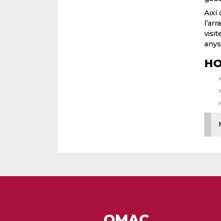
Així
l’ar
visi
anys
HO
OMAC