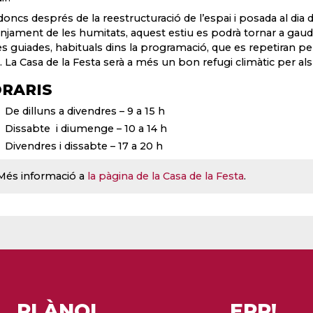
 doncs després de la reestructuració de l’espai i posada al di
ranjament de les humitats, aquest estiu es podrà tornar a gaudir
tes guiades, habituals dins la programació, que es repetiran pe
. La Casa de la Festa serà a més un bon refugi climàtic per als 
RARIS
De dilluns a divendres – 9 a 15 h
Dissabte i diumenge – 10 a 14 h
Divendres i dissabte – 17 a 20 h
Més informació a
la pàgina de la Casa de la Festa
.
PLÀNOL
EPP!