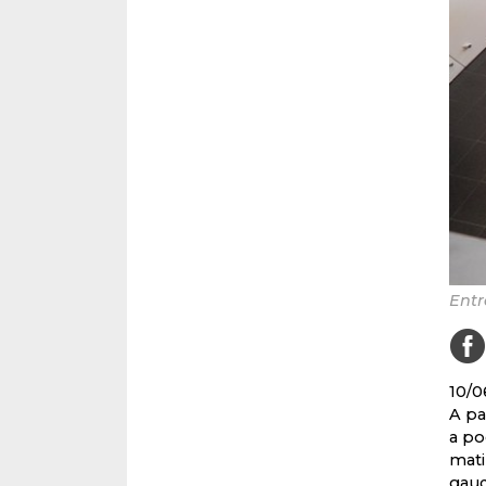
Entr
10/0
A pa
a po
mati
gaud