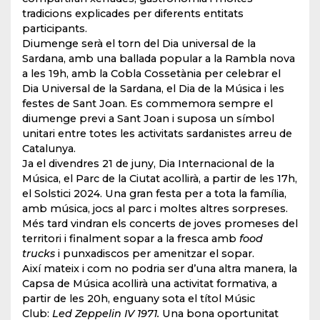
tradicions explicades per diferents entitats
participants.
Diumenge serà el torn del Dia universal de la
Sardana, amb una ballada popular a la Rambla nova
a les 19h, amb la Cobla Cossetània per celebrar el
Dia Universal de la Sardana, el Dia de la Música i les
festes de Sant Joan. Es commemora sempre el
diumenge previ a Sant Joan i suposa un símbol
unitari entre totes les activitats sardanistes arreu de
Catalunya.
Ja el divendres 21 de juny, Dia Internacional de la
Música, el Parc de la Ciutat acollirà, a partir de les 17h,
el Solstici 2024. Una gran festa per a tota la família,
amb música, jocs al parc i moltes altres sorpreses.
Més tard vindran els concerts de joves promeses del
territori i finalment sopar a la fresca amb
food
trucks
i punxadiscos per amenitzar el sopar.
Així mateix i com no podria ser d’una altra manera, la
Capsa de Música acollirà una activitat formativa, a
partir de les 20h, enguany sota el títol Músic
Club:
Led Zeppelin IV 1971.
Una bona oportunitat