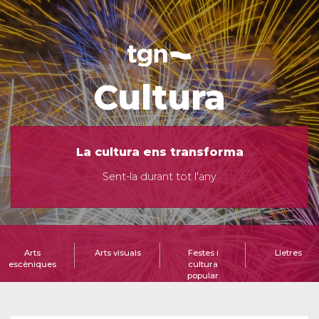
Cultura
La cultura ens transforma
Sent-la durant tot l'any
Arts
Arts visuals
Festes i
Lletres
escèniques
cultura
popular