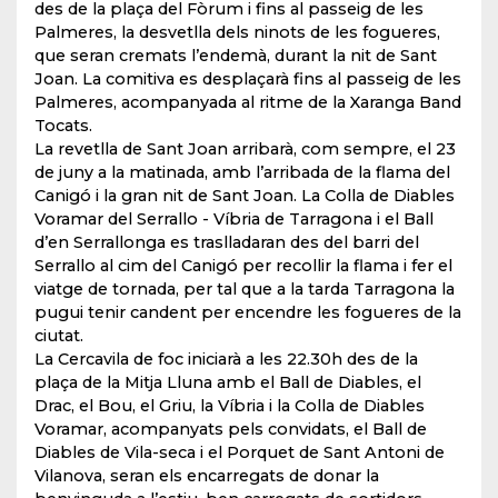
des de la plaça del Fòrum i fins al passeig de les
Palmeres, la desvetlla dels ninots de les fogueres,
que seran cremats l’endemà, durant la nit de Sant
Joan. La comitiva es desplaçarà fins al passeig de les
Palmeres, acompanyada al ritme de la Xaranga Band
Tocats.
La revetlla de Sant Joan arribarà, com sempre, el 23
de juny a la matinada, amb l’arribada de la flama del
Canigó i la gran nit de Sant Joan. La Colla de Diables
Voramar del Serrallo - Víbria de Tarragona i el Ball
d’en Serrallonga es traslladaran des del barri del
Serrallo al cim del Canigó per recollir la flama i fer el
viatge de tornada, per tal que a la tarda Tarragona la
pugui tenir candent per encendre les fogueres de la
ciutat.
La Cercavila de foc iniciarà a les 22.30h des de la
plaça de la Mitja Lluna amb el Ball de Diables, el
Drac, el Bou, el Griu, la Víbria i la Colla de Diables
Voramar, acompanyats pels convidats, el Ball de
Diables de Vila-seca i el Porquet de Sant Antoni de
Vilanova, seran els encarregats de donar la