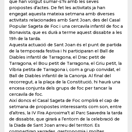
que han volgut sumar-s’hi amb les seves
propostes d’actes. De fet les activitats ja han
engegat aquesta mateixa setmana amb diverses
activitats relacionades amb Sant Joan, des del Casal
Popular Sageta de Foc i una cercavila infantil de foc a
Bonavista, que es durà a terme aquest dissabte a les
19h de la tarda.
Aquesta actuació de Sant Joan és el punt de partida
de la temporada festiva i hi participaran el Ball de
Diables infantil de Tarragona, el Drac petit de
Tarragona, el Bou petit de Tarragona, el Griu petit, la
Víbria petita de Tarragona i, com a grup convidat, el
Ball de Diables infantil de la Canonja. Al final del
recorregut, a la plaça de la Constitució, hi haurà una
encesa conjunta dels grups de foc per tancar la
cercavila de foc.
Així doncs el Casal Sageta de Foc omplirà el cap de
setmana de propostes interessants com son, entre
d’altres, la IV Fira Aproxima’t al Parc Saavedra la tarda
de dissabte, que girarà a l’entorn de la celebració de
la Diada de Sant Joan arreu del territori. Es
compartiran xerrades, gastronomia i moltes