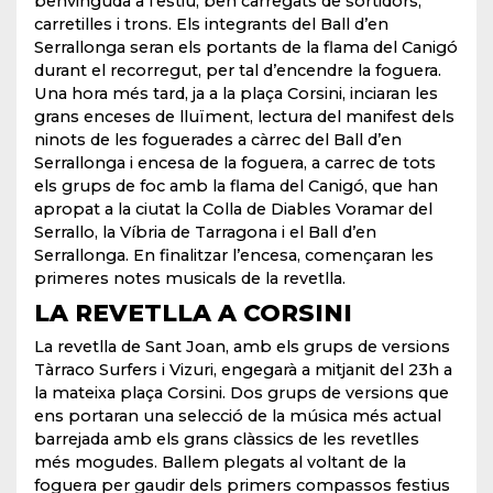
benvinguda a l’estiu, ben carregats de sortidors,
carretilles i trons. Els integrants del Ball d’en
Serrallonga seran els portants de la flama del Canigó
durant el recorregut, per tal d’encendre la foguera.
Una hora més tard, ja a la plaça Corsini, inciaran les
grans enceses de lluïment, lectura del manifest dels
ninots de les foguerades a càrrec del Ball d’en
Serrallonga i encesa de la foguera, a carrec de tots
els grups de foc amb la flama del Canigó, que han
apropat a la ciutat la Colla de Diables Voramar del
Serrallo, la Víbria de Tarragona i el Ball d’en
Serrallonga. En finalitzar l’encesa, començaran les
primeres notes musicals de la revetlla.
LA REVETLLA A CORSINI
La revetlla de Sant Joan, amb els grups de versions
Tàrraco Surfers i Vizuri, engegarà a mitjanit del 23h a
la mateixa plaça Corsini. Dos grups de versions que
ens portaran una selecció de la música més actual
barrejada amb els grans clàssics de les revetlles
més mogudes. Ballem plegats al voltant de la
foguera per gaudir dels primers compassos festius