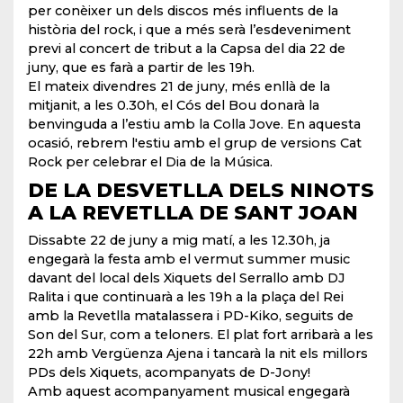
per conèixer un dels discos més influents de la
història del rock, i que a més serà l’esdeveniment
previ al concert de tribut a la Capsa del dia 22 de
juny, que es farà a partir de les 19h.
El mateix divendres 21 de juny, més enllà de la
mitjanit, a les 0.30h, el Cós del Bou donarà la
benvinguda a l’estiu amb la Colla Jove. En aquesta
ocasió, rebrem l'estiu amb el grup de versions Cat
Rock per celebrar el Dia de la Música.
DE LA DESVETLLA DELS NINOTS
A LA REVETLLA DE SANT JOAN
Dissabte 22 de juny a mig matí, a les 12.30h, ja
engegarà la festa amb el vermut summer music
davant del local dels Xiquets del Serrallo amb DJ
Ralita i que continuarà a les 19h a la plaça del Rei
amb la Revetlla matalassera i PD-Kiko, seguits de
Son del Sur, com a teloners. El plat fort arribarà a les
22h amb Vergüenza Ajena i tancarà la nit els millors
PDs dels Xiquets, acompanyats de D-Jony!
Amb aquest acompanyament musical engegarà