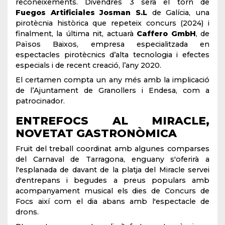
reconeixements. Divendres 3 serà el torn de
Fuegos Artificiales Josman S.L
de Galícia, una
pirotècnia històrica que repeteix concurs (2024) i
finalment, la última nit, actuarà
Caffero GmbH
, de
Països Baixos, empresa especialitzada en
espectacles pirotècnics d’alta tecnologia i efectes
especials i de recent creació, l’any 2020.
El certamen compta un any més amb la implicació
de l’Ajuntament de Granollers i Endesa, com a
patrocinador.
ENTREFOCS AL MIRACLE,
NOVETAT GASTRONÒMICA
Fruit del treball coordinat amb algunes comparses
del Carnaval de Tarragona, enguany s'oferirà a
l'esplanada de davant de la platja del Miracle servei
d'entrepans i begudes a preus populars amb
acompanyament musical els dies de Concurs de
Focs així com el dia abans amb l'espectacle de
drons.