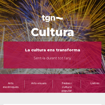
Cultura
La cultura ens transforma
Sent-la durant tot l'any
Arts
Arts visuals
Festes i
Lletres
escèniques
cultura
popular