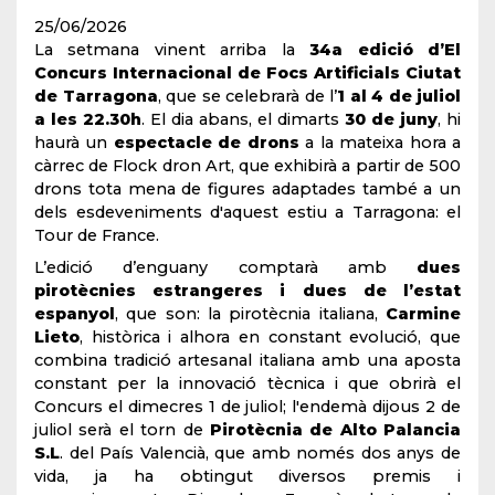
25/06/2026
La setmana vinent arriba la
34a edició d’El
Concurs Internacional de Focs Artificials Ciutat
de Tarragona
, que se celebrarà de l’
1 al 4 de juliol
a les 22.30h
. El dia abans, el dimarts
30 de juny
, hi
haurà un
espectacle de drons
a la mateixa hora a
càrrec de Flock dron Art, que exhibirà a partir de 500
drons tota mena de figures adaptades també a un
dels esdeveniments d'aquest estiu a Tarragona: el
Tour de France.
L’edició d’enguany comptarà amb
dues
pirotècnies estrangeres i dues de l’estat
espanyol
, que son: la pirotècnia italiana,
Carmine
Lieto
, històrica i alhora en constant evolució, que
combina tradició artesanal italiana amb una aposta
constant per la innovació tècnica i que obrirà el
Concurs el dimecres 1 de juliol; l'endemà dijous 2 de
juliol serà el torn de
Pirotècnia de Alto Palancia
S.L
. del País Valencià, que amb només dos anys de
vida, ja ha obtingut diversos premis i