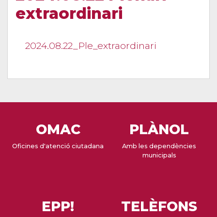
extraordinari
2024.08.22_Ple_extraordinari
OMAC
PLÀNOL
Oficines d'atenció ciutadana
Amb les dependències
municipals
EPP!
TELÈFONS