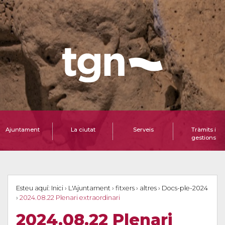
Ajuntament
La ciutat
Serveis
Tràmits i
gestions
Esteu aquí:
Inici
›
L'Ajuntament
›
fitxers
›
altres
›
Docs-ple-2024
›
2024.08.22 Plenari extraordinari
2024.08.22 Plenari