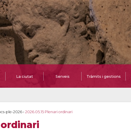
La ciutat
Serveis
Tràmits i gestions
cs-ple-2026
›
2026.05.15 Plenari ordinari
 ordinari