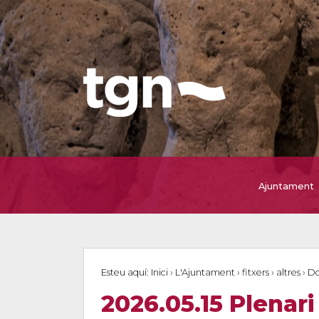
Ajuntament
Esteu aquí:
Inici
›
L'Ajuntament
›
fitxers
›
altres
›
Do
2026.05.15 Plenari