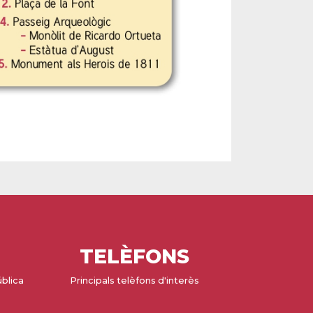
TELÈFONS
ública
Principals telèfons d'interès