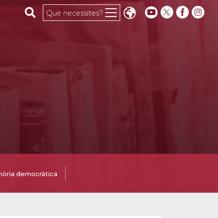
Cerca al web
Què necessites?
òria democràtica