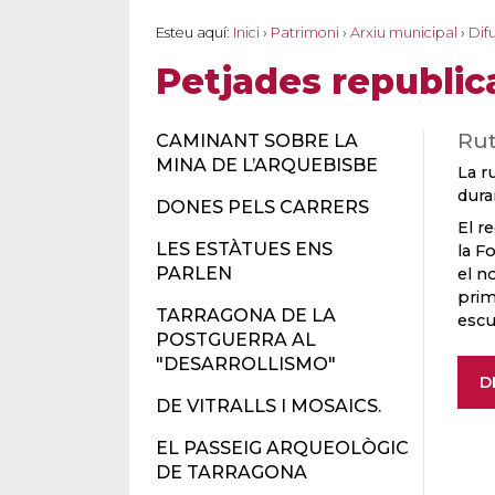
Esteu aquí:
Inici
›
Patrimoni
›
Arxiu municipal
›
Difu
Petjades republic
Rut
CAMINANT SOBRE LA
MINA DE L’ARQUEBISBE
La r
dura
DONES PELS CARRERS
El r
LES ESTÀTUES ENS
la F
PARLEN
el n
prim
TARRAGONA DE LA
escu
POSTGUERRA AL
"DESARROLLISMO"
D
DE VITRALLS I MOSAICS.
EL PASSEIG ARQUEOLÒGIC
DE TARRAGONA