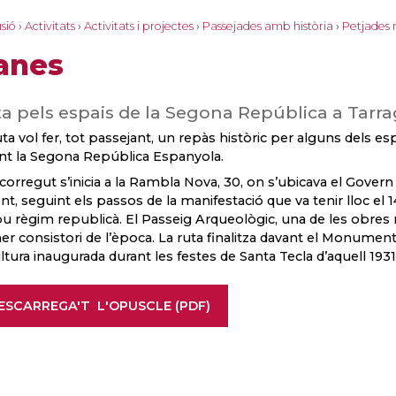
sió
›
Activitats
›
Activitats i projectes
›
Passejades amb història
›
Petjades 
anes
a pels espais de la Segona República a Tarr
uta vol fer, tot passejant, un repàs històric per alguns dels esp
nt la Segona República Espanyola.
ecorregut s’inicia a la Rambla Nova, 30, on s’ubicava el Govern Ci
ont, seguint els passos de la manifestació que va tenir lloc el
ou règim republicà. El Passeig Arqueològic, una de les obre
er consistori de l’època. La ruta finalitza davant el Monument
ltura inaugurada durant les festes de Santa Tecla d’aquell 1931
ESCARREGA'T L'OPUSCLE (PDF)