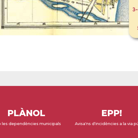
PLÀNOL
EPP!
 les dependències municipals
Avisa'ns d'incidències a la via p