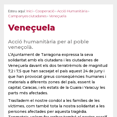
Esteu aquí:
Inici
›
Cooperació
›
Acció Humanitària
›
Campanyes ciutadanes
›
Veneçuela
Veneçuela
Acció humanitària per al poble
veneçolà.
L’Ajuntament de Tarragona expressa la seva
solidaritat amb els ciutadans i les ciutadanes de
Veneçuela davant els dos terratrèmols de magnitud
7,2 i 7,5 que han sacsejat el país aquest 24 de juny i
que han provocat greus conseqüències humanes i
materials a diferents zones del país, essent la
capital, Caracas, i els estats de la Guaira i Yaracuy les
parts més afectades.
Traslladem el nostre condol a les famílies de les
víctimes, com també tota la nostra solidaritat a les
persones afectades per aquesta tragèdia.