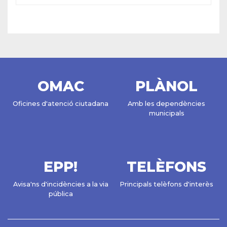
OMAC
PLÀNOL
Oficines d'atenció ciutadana
Amb les dependències
municipals
EPP!
TELÈFONS
Avisa'ns d'incidències a la via
Principals telèfons d'interès
pública