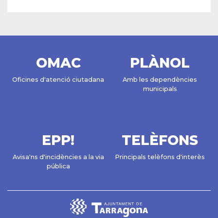
OMAC
PLÀNOL
Oficines d'atenció ciutadana
Amb les dependències
municipals
EPP!
TELÈFONS
Avisa'ns d'incidències a la via
Principals telèfons d'interès
pública