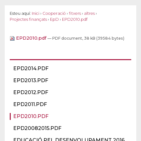
Esteu aquí:
Inici
›
Cooperació
›
fitxers
›
altres
›
Projectes finançats
›
EpD
›
EPD2010.pdf
EPD2010.pdf
— PDF document, 38 kB (39584 bytes)
EPD2014.PDF
EPD2013.PDF
EPD2012.PDF
EPD2011.PDF
EPD2010.PDF
EPD20082015.PDF
EDUCACIÓ PEL DESENVOLUPAMENT 2016