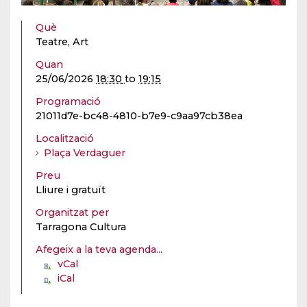
Què
Teatre, Art
Quan
25/06/2026
18:30
to
19:15
Programació
21011d7e-bc48-4810-b7e9-c9aa97cb38ea
Localització
Plaça Verdaguer
Preu
Lliure i gratuït
Organitzat per
Tarragona Cultura
Afegeix a la teva agenda...
vCal
iCal