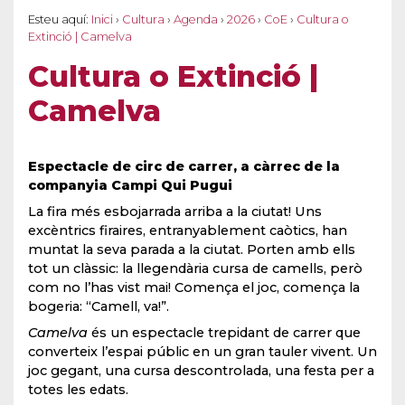
Esteu aquí:
Inici
›
Cultura
›
Agenda
›
2026
›
CoE
›
Cultura o
Extinció | Camelva
Cultura o Extinció |
Camelva
Espectacle de circ de carrer, a càrrec de la
companyia Campi Qui Pugui
La fira més esbojarrada arriba a la ciutat! Uns
excèntrics firaires, entranyablement caòtics, han
muntat la seva parada a la ciutat. Porten amb ells
tot un clàssic: la llegendària cursa de camells, però
com no l’has vist mai! Comença el joc, comença la
bogeria: “Camell, va!”.
Camelva
és un espectacle trepidant de carrer que
converteix l’espai públic en un gran tauler vivent. Un
joc gegant, una cursa descontrolada, una festa per a
totes les edats.