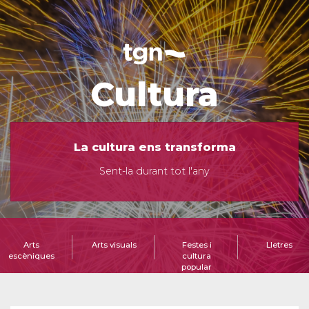
Cultura
La cultura ens transforma
Sent-la durant tot l'any
Arts
Arts visuals
Festes i
Lletres
escèniques
cultura
popular