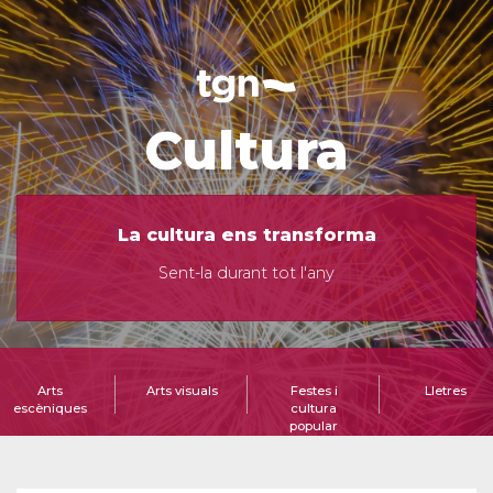
Cultura
La cultura ens transforma
Sent-la durant tot l'any
Arts
Arts visuals
Festes i
Lletres
escèniques
cultura
popular