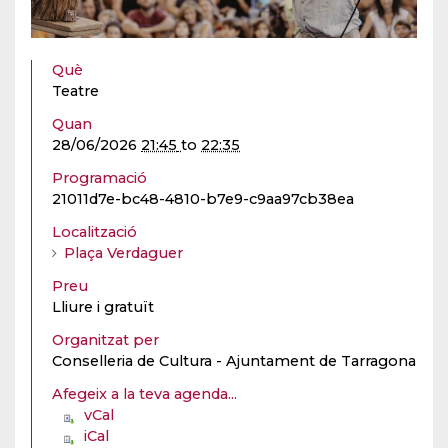
Què
Teatre
Quan
28/06/2026
21:45
to
22:35
Programació
21011d7e-bc48-4810-b7e9-c9aa97cb38ea
Localització
Plaça Verdaguer
Preu
Lliure i gratuït
Organitzat per
Conselleria de Cultura - Ajuntament de Tarragona
Afegeix a la teva agenda...
vCal
iCal