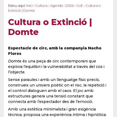
Esteu aquí:
Inici
›
Cultura
›
Agenda
›
2026
›
CoE
›
Cultura o
Extinció | Domte
Cultura o Extinció |
Domte
Espectacle de circ,
amb la companyia Nacho
Flores
Domte
és una peça de circ contemporani que
explora l’equilibri i la vulnerabilitat a través del cos i
l’objecte.
Sense paraules i amb un llenguatge físic precís,
construeix un univers poètic on el risc, la repetició i
el control dialoguen amb el caos. El joc amb
estructures genera una tensió constant que
connecta amb l’espectador des de l’emoció.
Amb una estètica minimalista i gran exigència
tècnica, proposa una experiència íntima i hipnòtica.