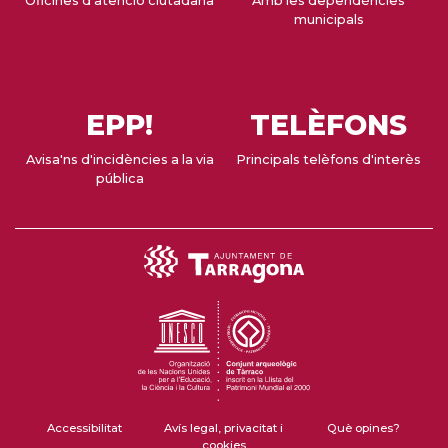
Oficines d'atenció ciutadana
Amb les dependències
municipals
EPP!
TELÈFONS
Avisa'ns d'incidències a la via
Principals telèfons d'interès
pública
Accessibilitat
Avís legal, privacitat i
Què opines?
cookies