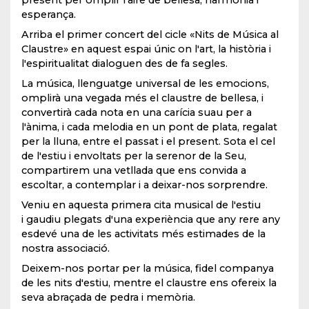
present per omplir l'aire de bellesa, harmonia i
esperança.
Arriba el primer concert del cicle «Nits de Música al
Claustre» en aquest espai únic on l'art, la història i
l'espiritualitat dialoguen des de fa segles.
La música, llenguatge universal de les emocions,
omplirà una vegada més el claustre de bellesa, i
convertirà cada nota en una carícia suau per a
l'ànima, i cada melodia en un pont de plata, regalat
per la lluna, entre el passat i el present. Sota el cel
de l'estiu i envoltats per la serenor de la Seu,
compartirem una vetllada que ens convida a
escoltar, a contemplar i a deixar-nos sorprendre.
Veniu en aquesta primera cita musical de l'estiu
i gaudiu plegats d'una experiència que any rere any
esdevé una de les activitats més estimades de la
nostra associació.
Deixem-nos portar per la música, fidel companya
de les nits d'estiu, mentre el claustre ens ofereix la
seva abraçada de pedra i memòria.