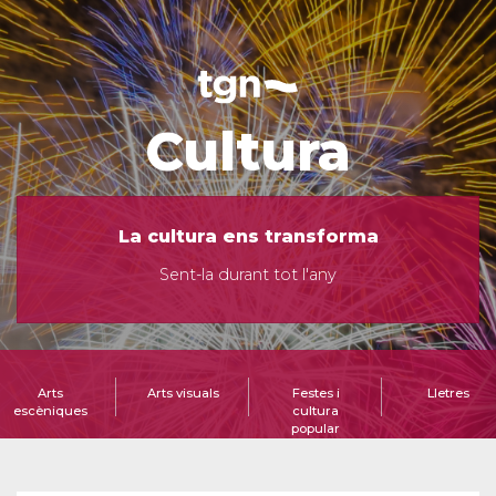
Cultura
La cultura ens transforma
Sent-la durant tot l'any
Arts
Arts visuals
Festes i
Lletres
escèniques
cultura
popular