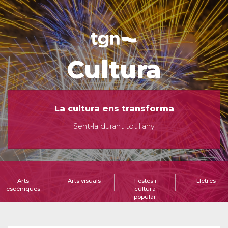
Cultura
La cultura ens transforma
Sent-la durant tot l'any
Arts
Arts visuals
Festes i
Lletres
escèniques
cultura
popular