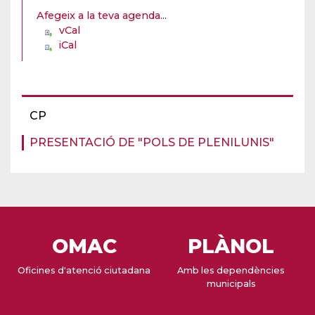
Afegeix a la teva agenda...
vCal
iCal
CP
PRESENTACIÓ DE "POLS DE PLENILUNIS"
OMAC
PLÀNOL
Oficines d'atenció ciutadana
Amb les dependències
municipals