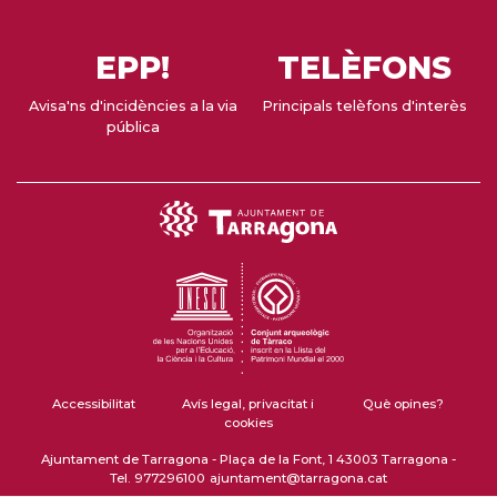
EPP!
TELÈFONS
Avisa'ns d'incidències a la via
Principals telèfons d'interès
pública
Accessibilitat
Avís legal, privacitat i
Què opines?
cookies
Ajuntament de Tarragona - Plaça de la Font, 1 43003 Tarragona -
Tel. 977296100
ajuntament@tarragona.cat