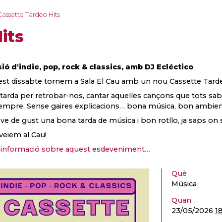
Cassette Tardeo Hits
its
ió d'indie, pop, rock & classics, amb DJ Ecléctico
st dissabte tornem a Sala El Cau amb un nou Cassette Tard
tarda per retrobar-nos, cantar aquelles cançons que tots sabem
empre. Sense gaires explicacions… bona música, bon ambient i
t ve de gust una bona tarda de música i bon rotllo, ja saps on
veiem al Cau!
informació sobre aquest esdeveniment…
Què
Música
Quan
23/05/2026
1