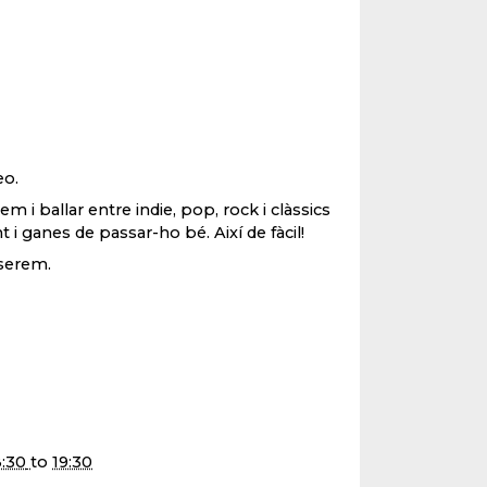
eo.
 i ballar entre indie, pop, rock i clàssics
 ganes de passar-ho bé. Així de fàcil!
 serem.
8:30
to
19:30