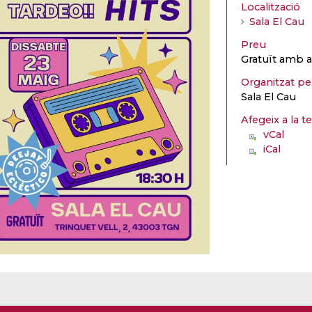
Localització
Sala El Cau
Preu
Gratuït amb a
Organitzat p
Sala El Cau
Afegeix a la t
vCal
iCal