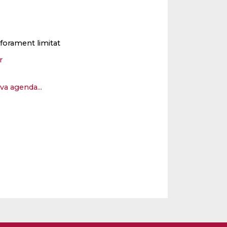
forament limitat
er
eva agenda...