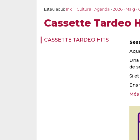
Esteu aquí:
Inici
›
Cultura
›
Agenda
›
2026
›
Maig
›
Cassette Tardeo H
CASSETTE TARDEO HITS
Sess
Aque
Una 
de s
Si e
Ens 
Més 