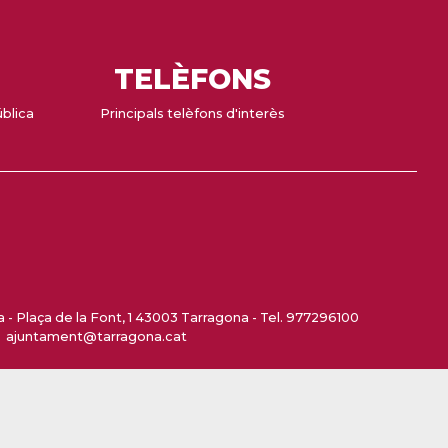
TELÈFONS
ública
Principals telèfons d'interès
- Plaça de la Font, 1 43003 Tarragona - Tel. 977296100
ajuntament@tarragona.cat