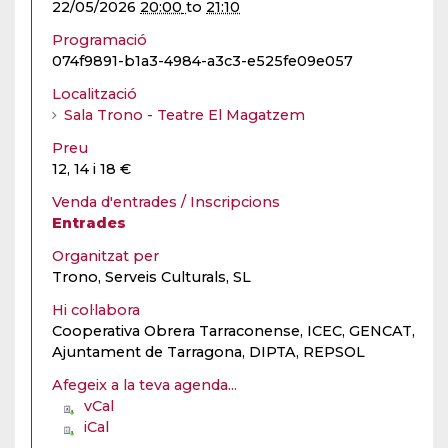
22/05/2026
20:00
to
21:10
Programació
074f9891-b1a3-4984-a3c3-e525fe09e057
Localització
Sala Trono - Teatre El Magatzem
Preu
12, 14 i 18 €
Venda d'entrades / Inscripcions
Entrades
Organitzat per
Trono, Serveis Culturals, SL
Hi col·labora
Cooperativa Obrera Tarraconense, ICEC, GENCAT,
Ajuntament de Tarragona, DIPTA, REPSOL
Afegeix a la teva agenda...
vCal
iCal