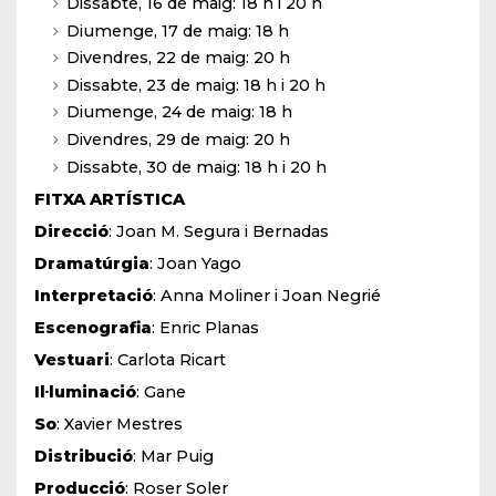
Dissabte, 16 de maig: 18 h i 20 h
Diumenge, 17 de maig: 18 h
Divendres, 22 de maig: 20 h
Dissabte, 23 de maig: 18 h i 20 h
Diumenge, 24 de maig: 18 h
Divendres, 29 de maig: 20 h
Dissabte, 30 de maig: 18 h i 20 h
FITXA ARTÍSTICA
Direcció
: Joan M. Segura i Bernadas
Dramatúrgia
: Joan Yago
Interpretació
: Anna Moliner i Joan Negrié
Escenografia
: Enric Planas
Vestuari
: Carlota Ricart
Il·luminació
: Gane
So
: Xavier Mestres
Distribució
: Mar Puig
Producció
: Roser Soler