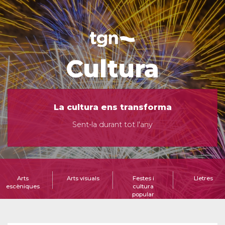
Cultura
La cultura ens transforma
Sent-la durant tot l'any
Arts
Arts visuals
Festes i
Lletres
escèniques
cultura
popular