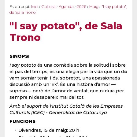
Esteu aquí:
Inici
›
Cultura
›
Agenda
›
2026
›
Maig
›
"I say potato",
de Sala Trono
"I say potato", de Sala
Trono
SINOPSI
I say potato
és una comèdia sobre la solitud i sobre
el pas del temps; és una elegia per la vida que un dia
vam somiar tenir. I és, sobretot, una apassionada
discussió amb un ‘Ex’. És una història d’amor —
suposo— però de l’amor de veritat, que ni dura per
sempre ni desapareix mai del tot.
Amb el suport de l'Institut Català de les Empreses
Culturals (ICEC) - Generalitat de Catalunya
FUNCIONS
Divendres, 15 de maig: 20 h