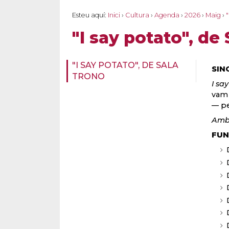
Esteu aquí:
Inici
›
Cultura
›
Agenda
›
2026
›
Maig
›
"
"I say potato", de
"I SAY POTATO", DE SALA
SIN
TRONO
I sa
vam 
— pe
Amb 
FUN