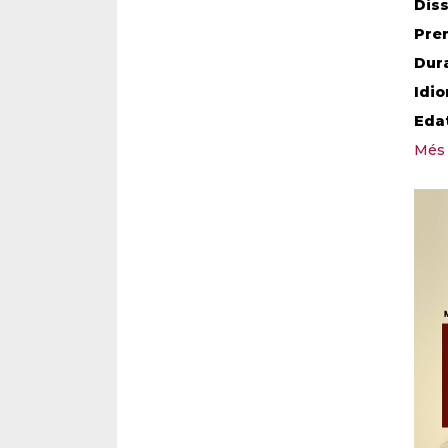
Diss
Pre
Dur
Idi
Eda
Més 