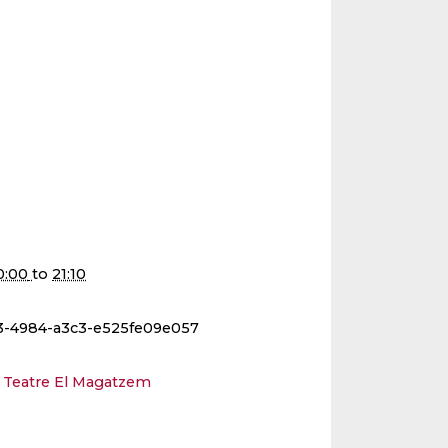
0:00
to
21:10
3-4984-a3c3-e525fe09e057
- Teatre El Magatzem