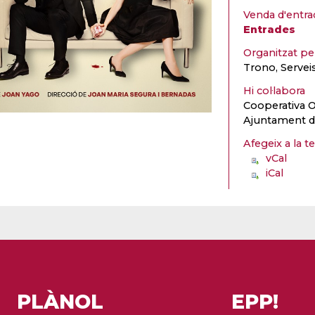
Venda d'entra
Entrades
Organitzat p
Trono, Serveis
Hi col·labora
Cooperativa 
Ajuntament d
Afegeix a la t
vCal
iCal
PLÀNOL
EPP!