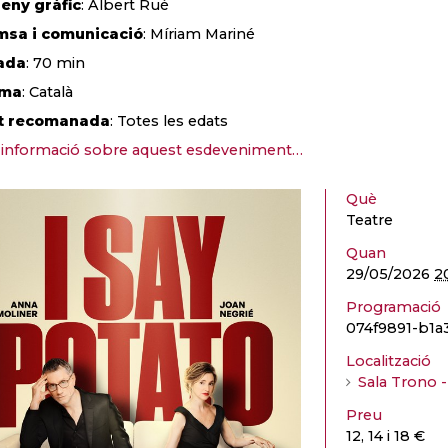
eny gràfic
: Albert Rué
msa i comunicació
: Míriam Mariné
ada
: 70
min
oma
: Català
t recomanada
: Totes les edats
informació sobre aquest esdeveniment…
Què
Teatre
Quan
29/05/2026
2
Programació
074f9891-b1a
Localització
Sala Trono 
Preu
12, 14 i 18 €