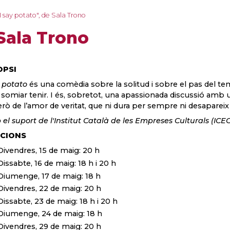
I say potato", de Sala Trono
 Sala Trono
OPSI
y potato
és una comèdia sobre la solitud i sobre el pas del tem
somiar tenir. I és, sobretot, una apassionada discussió amb 
rò de l’amor de veritat, que ni dura per sempre ni desapareix 
el suport de l'Institut Català de les Empreses Culturals (ICE
CIONS
Divendres, 15 de maig: 20 h
Dissabte, 16 de maig: 18 h i 20 h
Diumenge, 17 de maig: 18 h
Divendres, 22 de maig: 20 h
Dissabte, 23 de maig: 18 h i 20 h
Diumenge, 24 de maig: 18 h
Divendres, 29 de maig: 20 h