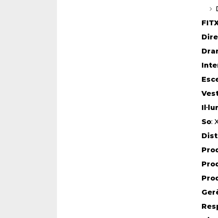
FIT
Dire
Dra
Inte
Esc
Vest
Il·l
So
:
Dist
Pro
Prod
Pro
Ger
Res