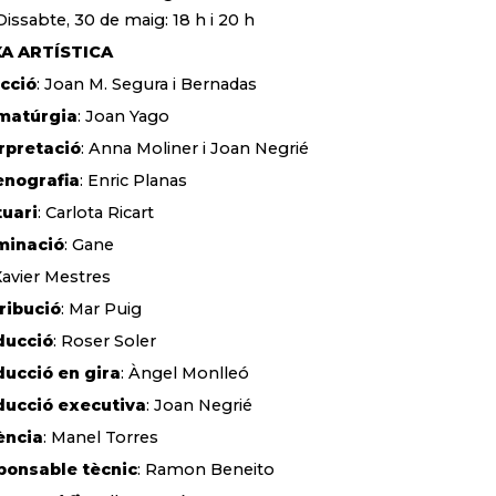
Dissabte, 30 de maig: 18 h i 20 h
XA ARTÍSTICA
cció
: Joan M. Segura i Bernadas
matúrgia
: Joan Yago
rpretació
: Anna Moliner i Joan Negrié
enografia
: Enric Planas
uari
: Carlota Ricart
uminació
: Gane
 Xavier Mestres
ribució
: Mar Puig
ducció
: Roser Soler
ucció en gira
: Àngel Monlleó
ducció executiva
: Joan Negrié
ència
: Manel Torres
ponsable tècnic
: Ramon Beneito