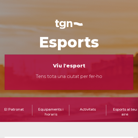
Esports
Viu l'esport
Tens tota una ciutat per fer-ho
El Patronat
Equipaments i
Activitats
Esports al teu
horaris
aire