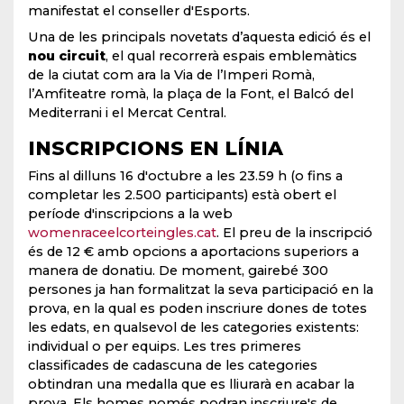
manifestat el conseller d'Esports.
Una de les principals novetats d’aquesta edició és el
nou circuit
, el qual recorrerà espais emblemàtics
de la ciutat com ara la Via de l’Imperi Romà,
l’Amfiteatre romà, la plaça de la Font, el Balcó del
Mediterrani i el Mercat Central.
INSCRIPCIONS EN LÍNIA
Fins al dilluns 16 d'octubre a les 23.59 h (o fins a
completar les 2.500 participants) està obert el
període d'inscripcions a la web
womenraceelcorteingles.cat
. El preu de la inscripció
és de 12 € amb opcions a aportacions superiors a
manera de donatiu. De moment, gairebé 300
persones ja han formalitzat la seva participació en la
prova, en la qual es poden inscriure dones de totes
les edats, en qualsevol de les categories existents:
individual o per equips. Les tres primeres
classificades de cadascuna de les categories
obtindran una medalla que es lliurarà en acabar la
prova. Els homes només podran inscriure's de