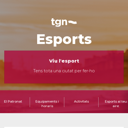
Esports
Viu l'esport
Tens tota una ciutat per fer-ho
El Patronat
Equipaments i
Activitats
Esports al teu
horaris
aire