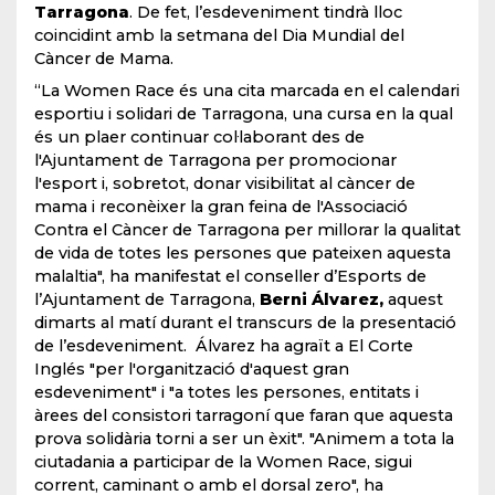
Tarragona
. De fet, l’esdeveniment tindrà lloc
coincidint amb la setmana del Dia Mundial del
Càncer de Mama.
“La Women Race és una cita marcada en el calendari
esportiu i solidari de Tarragona, una cursa en la qual
és un plaer continuar col·laborant des de
l'Ajuntament de Tarragona per promocionar
l'esport i, sobretot, donar visibilitat al càncer de
mama i reconèixer la gran feina de l'Associació
Contra el Càncer de Tarragona per millorar la qualitat
de vida de totes les persones que pateixen aquesta
malaltia", ha manifestat el conseller d’Esports de
l’Ajuntament de Tarragona,
Berni Álvarez,
aquest
dimarts al matí durant el transcurs de la presentació
de l’esdeveniment. Álvarez ha agraït a El Corte
Inglés "per l'organització d'aquest gran
esdeveniment" i "a totes les persones, entitats i
àrees del consistori tarragoní que faran que aquesta
prova solidària torni a ser un èxit". "Animem a tota la
ciutadania a participar de la Women Race, sigui
corrent, caminant o amb el dorsal zero", ha