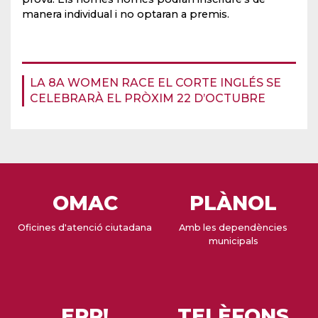
manera individual i no optaran a premis.
LA 8A WOMEN RACE EL CORTE INGLÉS SE
CELEBRARÀ EL PRÒXIM 22 D’OCTUBRE
OMAC
PLÀNOL
Oficines d'atenció ciutadana
Amb les dependències
municipals
EPP!
TELÈFONS