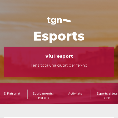
Esports
Viu l'esport
Tens tota una ciutat per fer-ho
El Patronat
Equipaments i
Activitats
Esports al teu
horaris
aire