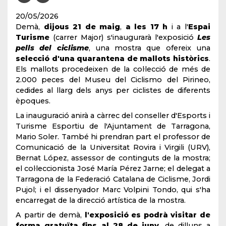
20/05/2026
Demà,
dijous 21 de maig
,
a les 17 h
i a l'
Espai
Turisme
(carrer Major) s'inaugurarà l'exposició
Les
pells del ciclisme
, una mostra que ofereix una
selecció d'una quarantena de mallots històrics
.
Els mallots procedeixen de la col·lecció de més de
2.000 peces del Museu del Ciclismo del Pirineo,
cedides al llarg dels anys per ciclistes de diferents
èpoques.
La inauguració anirà a càrrec del conseller d'Esports i
Turisme Esportiu de l'Ajuntament de Tarragona,
Mario Soler. També hi prendran part el professor de
Comunicació de la Universitat Rovira i Virgili (URV),
Bernat López, assessor de continguts de la mostra;
el col·leccionista José María Pérez Jarne; el delegat a
Tarragona de la Federació Catalana de Ciclisme, Jordi
Pujol; i el dissenyador Marc Volpini Tondo, qui s'ha
encarregat de la direcció artística de la mostra.
A partir de demà,
l'exposició es podrà visitar de
forma gratuïta fins al 28 de juny
, de dilluns a