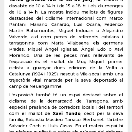
dissabte de 10 a 14 h i de 15 a 18 h; i els diumenges
de 10 a 14 h. La mostra inclou mallots de figures
destacades del ciclisme internacional com Marco
Pantani, Mariano Cañardo, Luis Ocaña, Federico
Martín Bahamontes, Miguel Indurain o Alejandro
Valverde, així com peces de referents catalans i
tarragonins com Marta Vilajosana, els germans
Prades, Miquel Ángel Iglesias, Àngel Edo o Xavi
Florencio. Una de les peces més rellevants de
l'exposició és el mallot de Muç Miquel, primer
ciclista a guanyar dues edicions de la Volta a
Catalunya (1924 i 1925), nascut a Vila-seca i amb una
trajectòria vital marcada per la seva deportació al
camp de Neuengamme.
L'exposició també té un espai destacat sobre el
ciclisme de la demarcació de Tarragona, amb
especial presència de corredors locals i del territori
com el mallot de
Xavi Tondo
, cedit per la seva
família; Sebastià Masdeu Tarraco, Bertranet, l'àrbitre
Salvador Coch o Lluís Casas. En el mateix espai hi