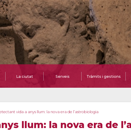
La ciutat
Serveis
Tràmits i gestions
tectant vida a anys llum: la nova era de l’astrobiologia
nys llum: la nova era de l’