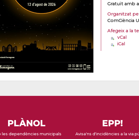
Gratuït amb a
Organitzat p
ComCiència U
Afegeix a la t
vCal
iCal
PLÀNOL
EPP!
 les dependències municipals
Avisa'ns d'incidències a la via p