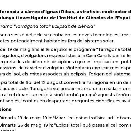
erència a càrrec d'Ignasi Ribas, astrofísic, exdirector d
lunya i investigador de l’Institut de Ciències de l’Espai
rama “Tarragona total: Eclipsa’t de ciència”
isena sessió del cicle se centra en les noves tecnologies i miss
etes potencialment habitables fora del sistema solar.
del 19 de maig fins al 16 de juliol el programa “Tarragona total:
stigadors, divulgadors i especialistes a la Casa Canals per ref
terpreta des de diferents disciplines i quines implicacions pot ten
sessions, de caràcter divulgatiu, s'intentaran explicar més e
ra del sol, els mites associats als eclipsis, l’origen del sistema 
lipsi total de Sol del 12 d’agost convertirà Tarragona en un de
aquest cicle, Tarragona vol arribar-hi amb una mirada inform
a al cel durant un eclipsi, sinó també per què aquests fenò
nt segles i continuen despertant preguntes científiques avui.
sions
Dimarts, 19 de maig, 19 h: "Mirar l’eclipsi: astrofísica, art i obse
Dimarts, 26 de maig, 19 h: “Eclipsi total: què passa al cel, co