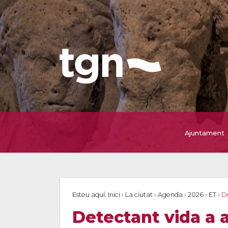
Ajuntament
Esteu aquí:
Inici
›
La ciutat
›
Agenda
›
2026
›
ET
›
De
Detectant vida a a