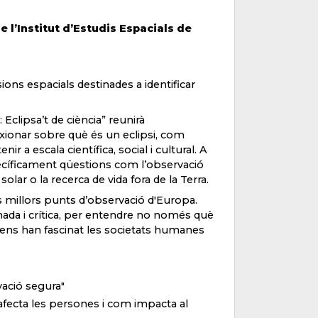
e l’Institut d’Estudis Espacials de
ions espacials destinades a identificar
 Eclipsa’t de ciència” reunirà
lexionar sobre què és un eclipsi, com
ir a escala científica, social i cultural. A
specíficament qüestions com l’observació
solar o la recerca de vida fora de la Terra.
ls millors punts d’observació d'Europa.
ada i crítica, per entendre no només què
mens han fascinat les societats humanes
rvació segura"
m afecta les persones i com impacta al