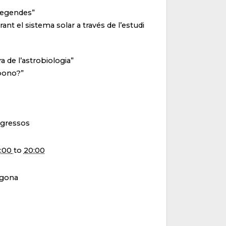
 llegendes”
orant el sistema solar a través de l’estudi
ra de l’astrobiologia”
arbono?”
ngressos
9:00
to
20:00
agona