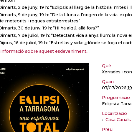
territori”
Dimarts, 2 de juny, 19 h: “Eclipsis al llarg de la història: mites i
Dimarts, 9 de juny, 19 h: “De la Lluna a l’origen de la vida: expl
de meteorits i roques extraterrestres”
Dimarts, 30 de juny, 19 h: “Hi ha algú, allà fora?”
Dimarts, 7 de juliol, 19 h: “Detectant vida a anys llum: la nova e
Dijous, 16 de juliol, 19 h: “Estrellas y vida: ¿dónde se forja el c
informació sobre aquest esdeveniment…
Què
Xerrades i co
Quan
07/07/2026
1
Programació
Eclipsi a Tarr
Localització
Casa Canals
Preu