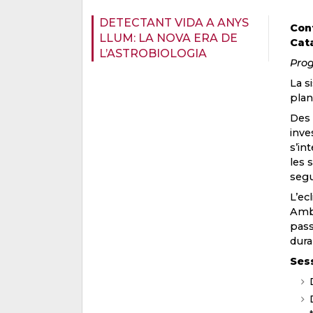
DETECTANT VIDA A ANYS
Conf
LLUM: LA NOVA ERA DE
Cata
L’ASTROBIOLOGIA
Prog
La s
plan
Des 
inve
s’in
les 
segu
L’ec
Amb 
pass
dura
Ses