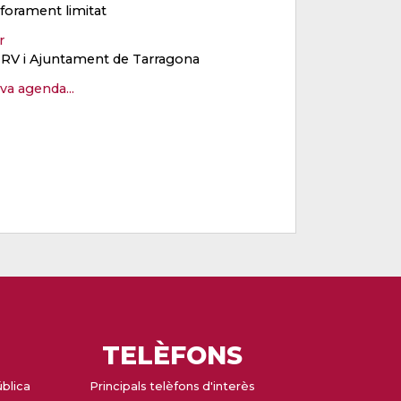
forament limitat
er
RV i Ajuntament de Tarragona
eva agenda...
TELÈFONS
ública
Principals telèfons d'interès