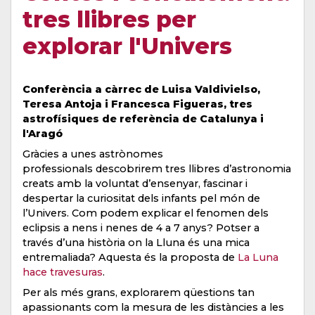
tres llibres per
explorar l'Univers
Conferència a càrrec de Luisa Valdivielso,
Teresa Antoja i Francesca Figueras, tres
astrofísiques de referència de Catalunya i
l'Aragó
Gràcies a unes astrònomes
professionals descobrirem tres llibres d’astronomia
creats amb la voluntat d’ensenyar, fascinar i
despertar la curiositat dels infants pel món de
l’Univers. Com podem explicar el fenomen dels
eclipsis a nens i nenes de 4 a 7 anys? Potser a
través d’una història on la Lluna és una mica
entremaliada? Aquesta és la proposta de
La Luna
hace travesuras
.
Per als més grans, explorarem qüestions tan
apassionants com la mesura de les distàncies a les