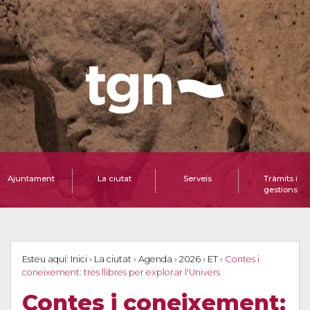
Ajuntament
La ciutat
Serveis
Tràmits i
gestions
Esteu aquí:
Inici
›
La ciutat
›
Agenda
›
2026
›
ET
›
Contes i
coneixement: tres llibres per explorar l'Univers
Contes i coneixement: