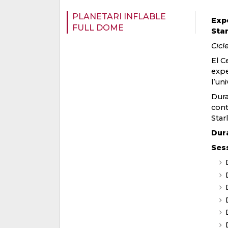
PLANETARI INFLABLE
Exp
FULL DOME
Star
Cicl
El C
expe
l’uni
Dura
cont
Starl
Dur
Ses