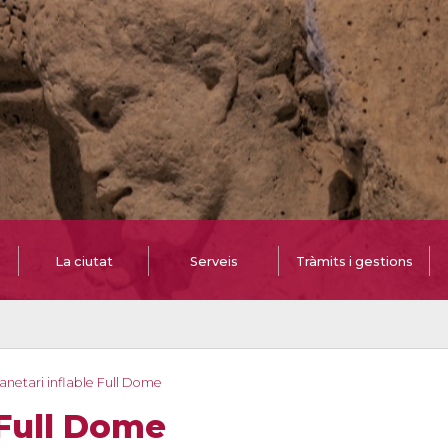
La ciutat
Serveis
Tràmits i gestions
anetari inflable Full Dome
 Full Dome