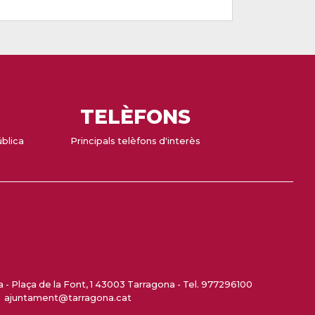
TELÈFONS
ública
Principals telèfons d'interès
- Plaça de la Font, 1 43003 Tarragona - Tel. 977296100
ajuntament@tarragona.cat