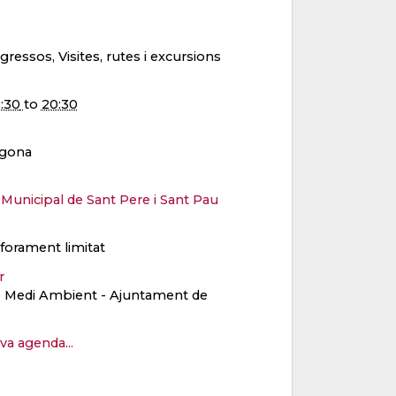
gressos, Visites, rutes i excursions
6:30
to
20:30
agona
 Municipal de Sant Pere i Sant Pau
forament limitat
er
e Medi Ambient - Ajuntament de
eva agenda...