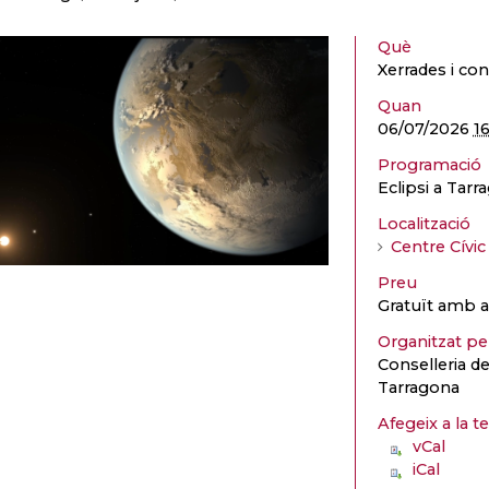
Què
Xerrades i con
Quan
06/07/2026
1
Programació
Eclipsi a Tarr
Localització
Centre Cívic
Preu
Gratuït amb a
Organitzat p
Conselleria d
Tarragona
Afegeix a la t
vCal
iCal