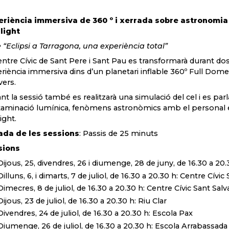
eriència immersiva de 360 º i xerrada sobre astronomia
light
e “Eclipsi a Tarragona, una experiència total”
entre Cívic de Sant Pere i Sant Pau es transformarà durant dos 
riència immersiva dins d’un planetari inflable 360º Full Dome
vers.
nt la sessió també es realitzarà una simulació del cel i es parl
aminació lumínica, fenòmens astronòmics amb el personal esp
ight.
ada de les sessions
: Passis de 25 minuts
sions
Dijous, 25, divendres, 26 i diumenge, 28 de juny, de 16.30 a 2
Dilluns, 6, i dimarts, 7 de juliol, de 16.30 a 20.30 h: Centre Cívi
Dimecres, 8 de juliol, de 16.30 a 20.30 h: Centre Cívic Sant Sal
Dijous, 23 de juliol, de 16.30 a 20.30 h: Riu Clar
Divendres, 24 de juliol, de 16.30 a 20.30 h: Escola Pax
Diumenge, 26 de juliol, de 16.30 a 20.30 h: Escola Arrabassada