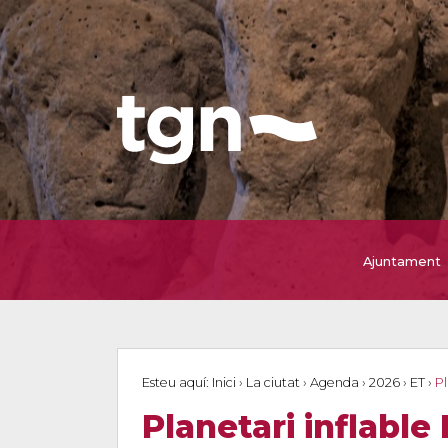
Ajuntament
Esteu aquí:
Inici
›
La ciutat
›
Agenda
›
2026
›
ET
›
Pl
Planetari inflable