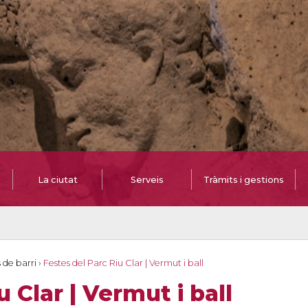
La ciutat
Serveis
Tràmits i gestions
 de barri
›
Festes del Parc Riu Clar | Vermut i ball
 Clar | Vermut i ball