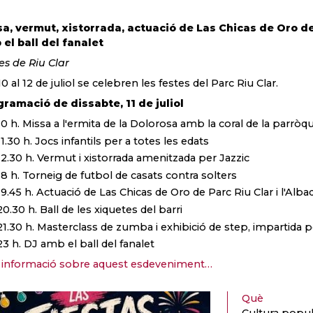
a, vermut, xistorrada, actuació de Las Chicas de Oro de 
el ball del fanalet
es de Riu Clar
10 al 12 de juliol se celebren les festes del Parc Riu Clar.
ramació de dissabte, 11 de juliol
10 h. Missa a l'ermita de la Dolorosa amb la coral de la parrò
11.30 h. Jocs infantils per a totes les edats
12.30 h. Vermut i xistorrada amenitzada per Jazzic
18 h. Torneig de futbol de casats contra solters
19.45 h. Actuació de Las Chicas de Oro de Parc Riu Clar i l'Alba
20.30 h. Ball de les xiquetes del barri
21.30 h. Masterclass de zumba i exhibició de step, impartid
23 h. DJ amb el ball del fanalet
informació sobre aquest esdeveniment…
Què