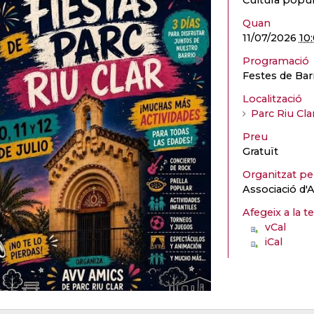
Cultura popula
Quan
11/07/2026
10
Programació
Festes de Barr
Localització
Parc Riu Cla
Preu
Gratuït
Organitzat p
Associació d'A
Afegeix a la t
vCal
iCal