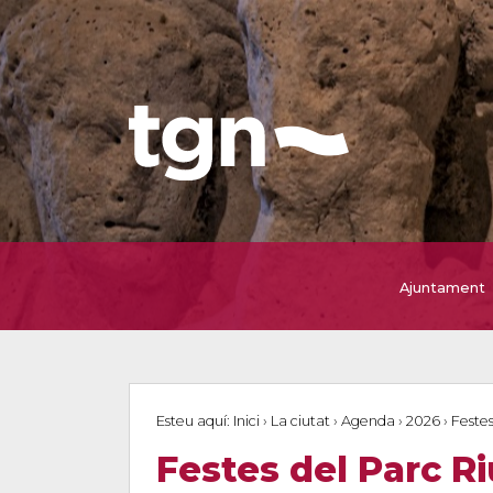
Ajuntament
Esteu aquí:
Inici
›
La ciutat
›
Agenda
›
2026
›
Festes
Festes del Parc Riu