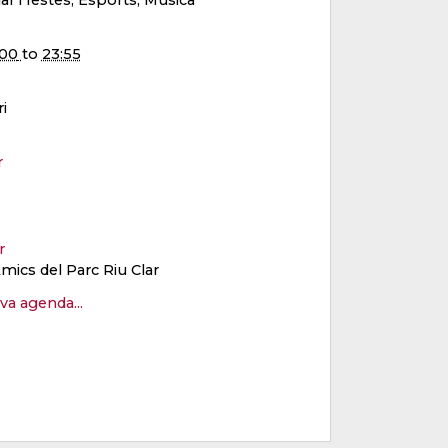
r i festes, Esports, Música
:00
to
23:55
i
r
er
mics del Parc Riu Clar
eva agenda...