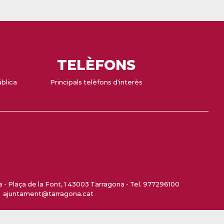
TELÈFONS
ública
Principals telèfons d'interès
- Plaça de la Font, 1 43003 Tarragona - Tel. 977296100
ajuntament@tarragona.cat