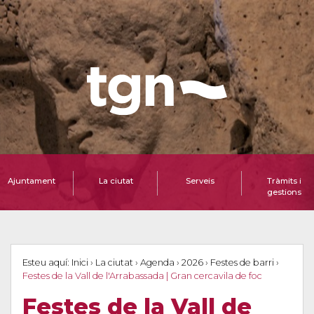
Ajuntament
La ciutat
Serveis
Tràmits i
gestions
Esteu aquí:
Inici
›
La ciutat
›
Agenda
›
2026
›
Festes de barri
›
Festes de la Vall de l'Arrabassada | Gran cercavila de foc
Festes de la Vall de