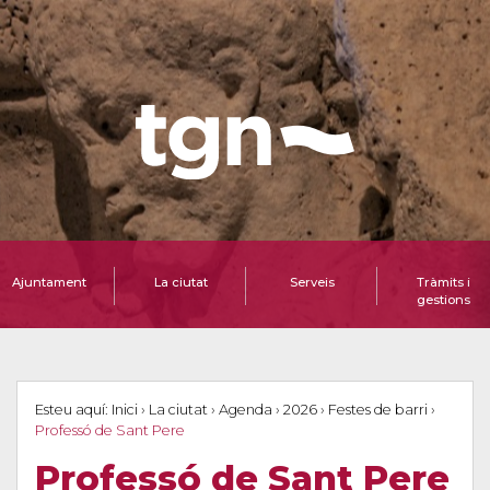
Ajuntament
La ciutat
Serveis
Tràmits i
gestions
Esteu aquí:
Inici
›
La ciutat
›
Agenda
›
2026
›
Festes de barri
›
Professó de Sant Pere
Professó de Sant Pere