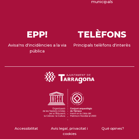
municipals
EPP!
TELÈFONS
Avisa'ns d'incidències a la via
Principals telèfons d'interès
pública
Accessibilitat
Avís legal, privacitat i
Què opines?
cookies