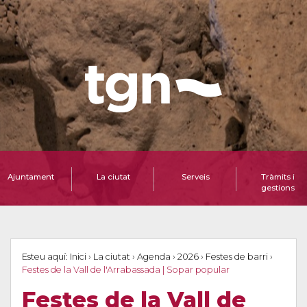
Ajuntament
La ciutat
Serveis
Tràmits i
gestions
Esteu aquí:
Inici
›
La ciutat
›
Agenda
›
2026
›
Festes de barri
›
Festes de la Vall de l'Arrabassada | Sopar popular
Festes de la Vall de