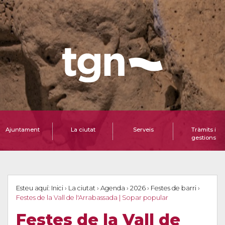
Ajuntament
La ciutat
Serveis
Tràmits i
gestions
Esteu aquí:
Inici
›
La ciutat
›
Agenda
›
2026
›
Festes de barri
›
Festes de la Vall de l'Arrabassada | Sopar popular
Festes de la Vall de