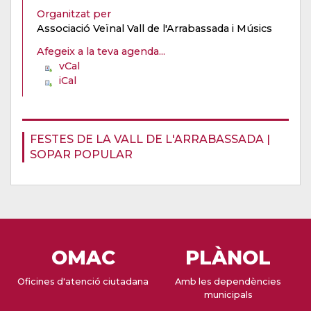
Organitzat per
Associació Veïnal Vall de l'Arrabassada i Músics
Afegeix a la teva agenda...
vCal
iCal
FESTES DE LA VALL DE L'ARRABASSADA |
SOPAR POPULAR
OMAC
PLÀNOL
Oficines d'atenció ciutadana
Amb les dependències
municipals