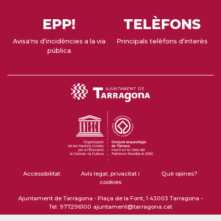
EPP!
TELÈFONS
Avisa'ns d'incidències a la via
Principals telèfons d'interès
pública
Accessibilitat
Avís legal, privacitat i
Què opines?
cookies
Ajuntament de Tarragona - Plaça de la Font, 1 43003 Tarragona -
Tel. 977296100
ajuntament@tarragona.cat