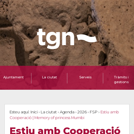
Ajuntament
La ciutat
Serveis
Tràmits i
gestions
Esteu aquí:
Inici
›
La ciutat
›
Agenda
›
2026
›
FSP
›
Estiu amb
Cooperació | Memory of princess Mumbi
Estiu amb Cooperació