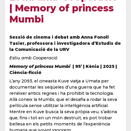
| Memory of princess
Mumbi
Sessió de cinema i debat amb Anna Fonoll
Tasier, professora i investigadora d’Estudis de
la Comunicació de la URV
Estiu amb Cooperació
Memory of princess Mumbi
| 95’ | Kènia | 2025 |
Ciència-ficció
L’any 2093, el cineasta Kuve viatja a Umata per
documentar les seqüeles d’una guerra que ha fet
renéixer antics regnes i ha prohibit la tecnologia.
Allà coneix la Mumbi, que el desafia a rodar la seva
pel·lícula sense utilitzar la intel·ligència artificial.
Mentre en Kuve busca la seva pròpia veu, s’adona
que, fins i tot en un món destruït, es pot trobar
bellesa en els petits moments de l’experiència
humana que sovint ignorem.