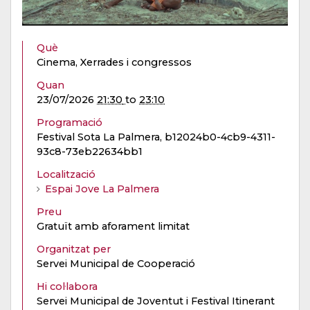
Què
Cinema, Xerrades i congressos
Quan
23/07/2026
21:30
to
23:10
Programació
Festival Sota La Palmera, b12024b0-4cb9-4311-
93c8-73eb22634bb1
Localització
Espai Jove La Palmera
Preu
Gratuït amb aforament limitat
Organitzat per
Servei Municipal de Cooperació
Hi col·labora
Servei Municipal de Joventut i Festival Itinerant