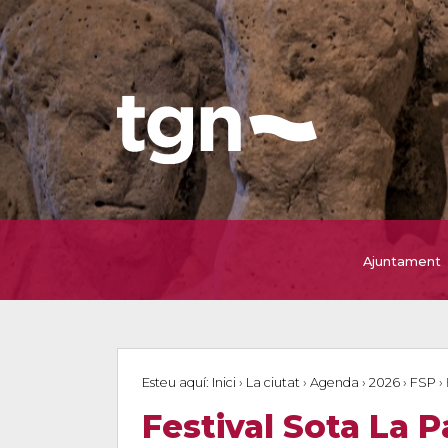
Ajuntament
Esteu aquí:
Inici
›
La ciutat
›
Agenda
›
2026
›
FSP
›
Festival Sota La P