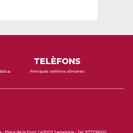
TELÈFONS
ública
Principals telèfons d'interès
- Plaça de la Font, 1 43003 Tarragona - Tel. 977296100