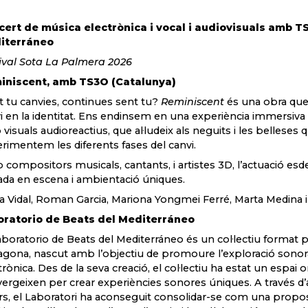
ert de música electrònica i vocal i audiovisuals amb T
iterráneo
ival Sota La Palmera 2026
iniscent, amb TS3O (Catalunya)
ot tu canvies, continues sent tu?
Reminiscent
és una obra que 
i en la identitat. Ens endinsem en una experiència immersiva
visuals audioreactius, que al·ludeix als neguits i les bellese
rimentem les diferents fases del canvi.
compositors musicals, cantants, i artistes 3D, l’actuació es
da en escena i ambientació úniques.
a Vidal, Roman Garcia, Mariona Yongmei Ferré, Marta Medina
oratorio de Beats del Mediterráneo
aboratorio de Beats del Mediterráneo és un col·lectiu format 
agona, nascut amb l’objectiu de promoure l’exploració sonora 
trònica. Des de la seva creació, el col·lectiu ha estat un espai on
ergeixen per crear experiències sonores úniques. A través d’ac
ers, el Laboratori ha aconseguit consolidar-se com una propos