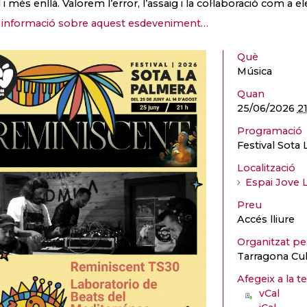
l i més enllà. Valorem l’error, l’assaig i la col·laboració com a
informació sobre aquest esdeveniment…
Què
Música
Quan
25/06/2026
2
Programació
Festival Sota
Localització
Espai Jove 
Preu
Accés lliure
Organitzat p
Tarragona Cul
Afegeix a la t
vCal