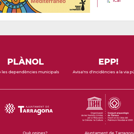
iCal
PLÀNOL
EPP!
 les dependències municipals
Avisa'ns d'incidències a la via p
Què opines?
Ajuntament de Tarragona 