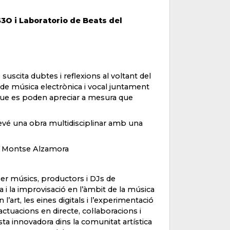
S3O i Laboratorio de Beats del
suscita dubtes i reflexions al voltant del
 de música electrònica i vocal juntament
s que es poden apreciar a mesura que
devé una obra multidisciplinar amb una
 i Montse Alzamora
per músics, productors i DJs de
i la improvisació en l’àmbit de la música
 l’art, les eines digitals i l’experimentació
tuacions en directe, col·laboracions i
ta innovadora dins la comunitat artística