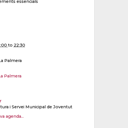
 elements essencials
1:00
to
22:30
 La Palmera
La Palmera
er
tura i Servei Municipal de Joventut
eva agenda...