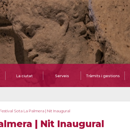
La ciutat
Serveis
Tràmits i gestions
Festival Sota La Palmera | Nit Inaugural
almera | Nit Inaugural