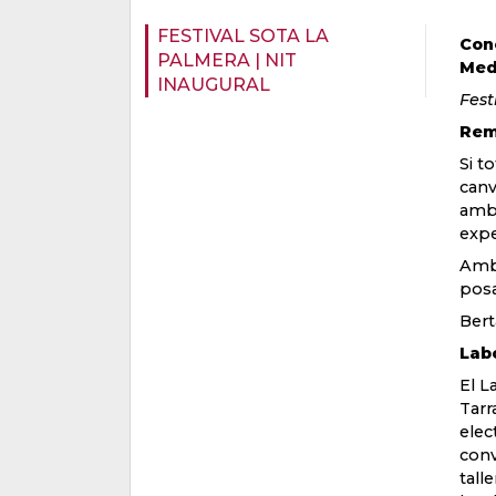
FESTIVAL SOTA LA
Conc
PALMERA | NIT
Med
INAUGURAL
Fest
Rem
Si t
canv
amb 
expe
Amb 
posa
Bert
Lab
El L
Tarr
elec
conv
tall