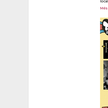
loca
Més 