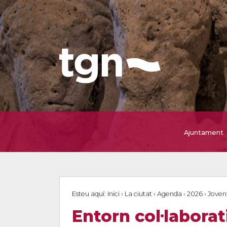
Ajuntament
Esteu aquí:
Inici
›
La ciutat
›
Agenda
›
2026
›
Joven
Entorn col·laborat