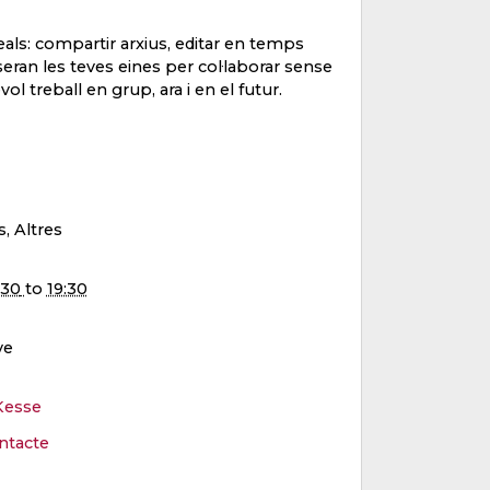
als: compartir arxius, editar en temps
seran les teves eines per col·laborar sense
 treball en grup, ara i en el futur.
s, Altres
:30
to
19:30
ve
Kesse
ntacte