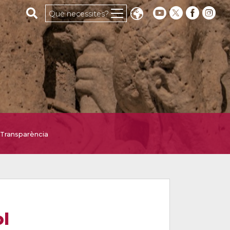
Cerca al web
Què necessites?
Transparència
ol