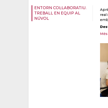
ENTORN COL·LABORATIU.
Aprè
TREBALL EN EQUIP AL
real
NÚVOL
embo
Dest
Més 