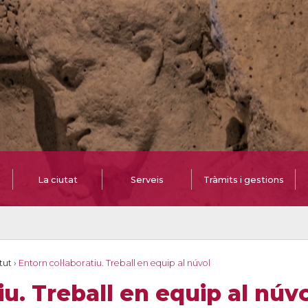
La ciutat
Serveis
Tràmits i gestions
tut
›
Entorn col·laboratiu. Treball en equip al núvol
iu. Treball en equip al núv