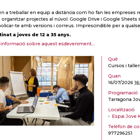
n a treballar en equip a distància com ho fan les empreses re
 i organitzar projectes al núvol. Google Drive i Google Sheets 
licar-te amb versions i correus. Imprescindible per a qualsevol
inat a joves de 12 a 35 anys.
informació sobre aquest esdeveniment…
Què
Cursos i taller
Quan
16/07/2026
16
Programació
Tarragona Jo
Localització
Espai Jove 
Telèfon de co
977296251