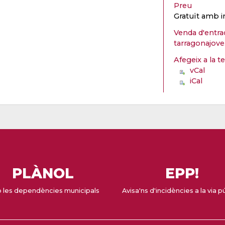
Preu
Gratuït amb i
Venda d'entra
tarragonajove
Afegeix a la t
vCal
iCal
PLÀNOL
EPP!
 les dependències municipals
Avisa'ns d'incidències a la via p