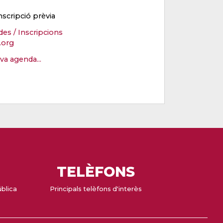
nscripció prèvia
des / Inscripcions
.org
eva agenda...
TELÈFONS
ública
Principals telèfons d'interès