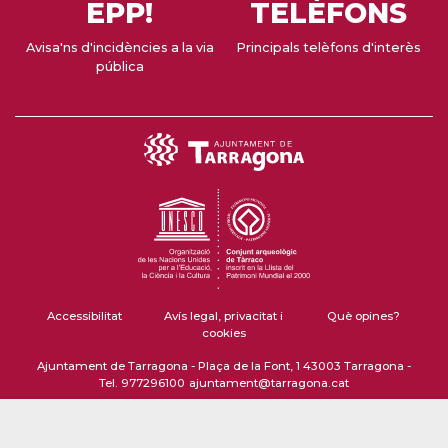
EPP!
TELÈFONS
Avisa'ns d'incidències a la via
Principals telèfons d'interès
pública
Accessibilitat
Avís legal, privacitat i
Què opines?
cookies
Ajuntament de Tarragona - Plaça de la Font, 1 43003 Tarragona -
Tel. 977296100
ajuntament@tarragona.cat