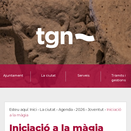
Ajuntament
La ciutat
Serveis
Tràmits i
gestions
Esteu aquí:
Inici
›
La ciutat
›
Agenda
›
2026
›
Joventut
›
Iniciació
a la màgia
Iniciació a la màgia