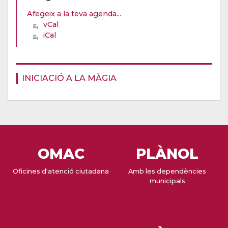
Afegeix a la teva agenda...
vCal
iCal
INICIACIÓ A LA MÀGIA
OMAC
PLÀNOL
Oficines d'atenció ciutadana
Amb les dependències
municipals