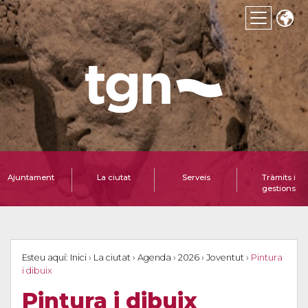
Ajuntament
La ciutat
Serveis
Tràmits i
gestions
Esteu aquí:
Inici
›
La ciutat
›
Agenda
›
2026
›
Joventut
›
Pintura
i dibuix
Pintura i dibuix