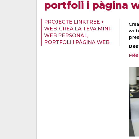
portfoli i pàgina 
PROJECTE LINKTREE +
Crea
WEB. CREA LA TEVA MINI-
web 
WEB PERSONAL,
pres
PORTFOLI I PÀGINA WEB
Dest
Més 