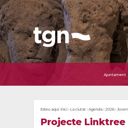
Ajuntament
Esteu aquí:
Inici
›
La ciutat
›
Agenda
›
2026
›
Joven
Projecte Linktree