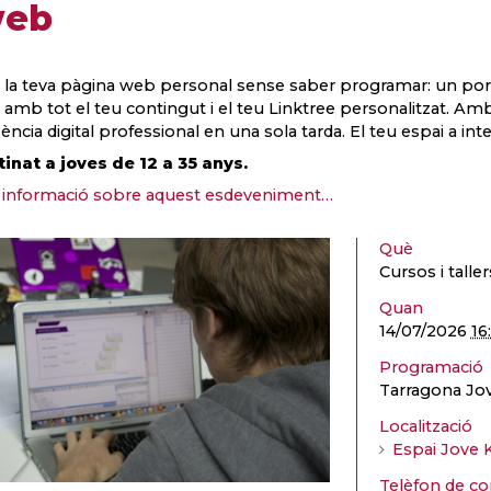
web
 la teva pàgina web personal sense saber programar: un port
amb tot el teu contingut i el teu Linktree personalitzat. Amb
ència digital professional en una sola tarda. El teu espai a inte
inat a joves de 12 a 35 anys.
informació sobre aquest esdeveniment…
Què
Cursos i taller
Quan
14/07/2026
16
Programació
Tarragona Jo
Localització
Espai Jove 
Telèfon de co