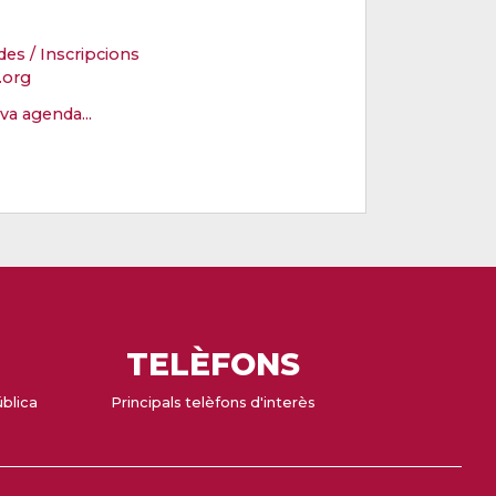
des / Inscripcions
.org
eva agenda...
TELÈFONS
ública
Principals telèfons d'interès