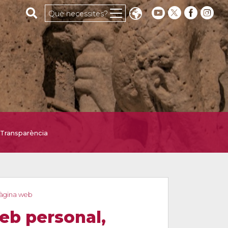
Cerca al web
Què necessites?
Transparència
 pàgina web
web personal,