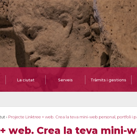
La ciutat
Serveis
Tràmits i gestions
tut
›
Projecte Linktree + web. Crea la teva mini-web personal, portfoli i
 + web. Crea la teva mini-