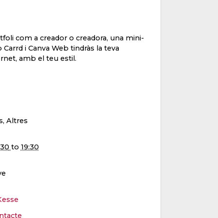
foli com a creador o creadora, una mini-
 Carrd i Canva Web tindràs la teva
rnet, amb el teu estil.
s, Altres
:30
to
19:30
ve
Kesse
ntacte