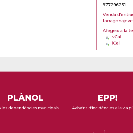
977296251
Venda d'entra
tarragonajove
Afegeix a la t
vCal
iCal
PLÀNOL
EPP!
 les dependències municipals
Avisa'ns d'incidències a la via p