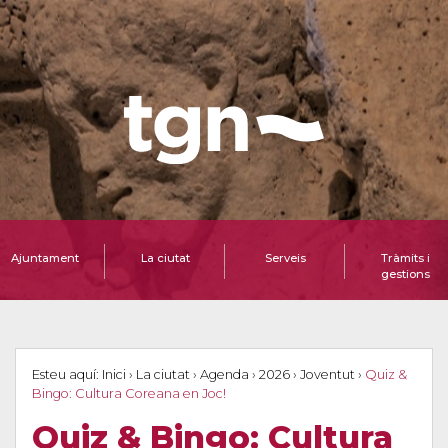
Ajuntament
La ciutat
Serveis
Tràmits i
gestions
Esteu aquí:
Inici
›
La ciutat
›
Agenda
›
2026
›
Joventut
›
Quiz &
Bingo: Cultura Coreana en Joc!
Quiz & Bingo: Cultura