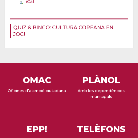
iCal
QUIZ & BINGO: CULTURA COREANA EN
JOC!
OMAC
PLÀNOL
Oficines d'atenció ciutadana
Amb les dependències
municipals
EPP!
TELÈFONS