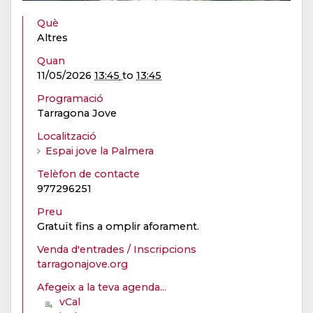
Què
Altres
Quan
11/05/2026
13:45
to
13:45
Programació
Tarragona Jove
Localització
Espai jove la Palmera
Telèfon de contacte
977296251
Preu
Gratuït fins a omplir aforament.
Venda d'entrades / Inscripcions
tarragonajove.org
Afegeix a la teva agenda...
vCal