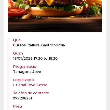
Què
Cursos i tallers, Gastronomia
Quan
16/07/2026
17:30
to
19:30
Programació
Tarragona Jove
Localització
Espai Jove Kesse
Telèfon de contacte
977296251
Preu