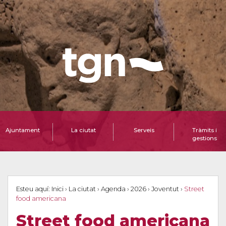
Ajuntament
La ciutat
Serveis
Tràmits i
gestions
Esteu aquí:
Inici
›
La ciutat
›
Agenda
›
2026
›
Joventut
›
Street
food americana
Street food americana