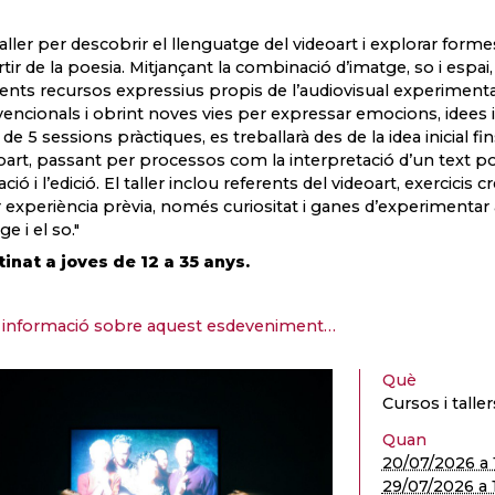
aller per descobrir el llenguatge del videoart i explorar for
rtir de la poesia. Mitjançant la combinació d’imatge, so i esp
rents recursos expressius propis de l’audiovisual experimental
encionals i obrint noves vies per expressar emocions, idees 
g de 5 sessions pràctiques, es treballarà des de la idea inicial f
oart, passant per processos com la interpretació d’un text po
ació i l’edició. El taller inclou referents del videoart, exercici
r experiència prèvia, només curiositat i ganes d’experimentar 
ge i el so."
inat a joves de 12 a 35 anys.
informació sobre aquest esdeveniment…
Què
Cursos i taller
Quan
20/07/2026 a 
29/07/2026 a 