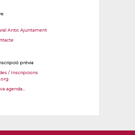
ve
ural Antic Ajuntament
ntacte
nscripció prèvia
des / Inscripcions
.org
eva agenda...