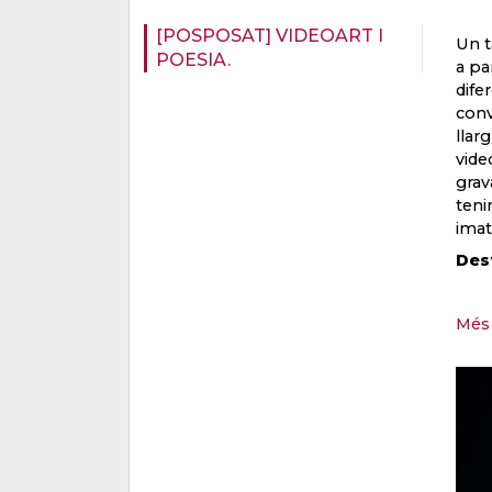
[POSPOSAT] VIDEOART I
Un t
POESIA.
a pa
dife
conv
llar
vide
grav
teni
imat
Dest
Més 