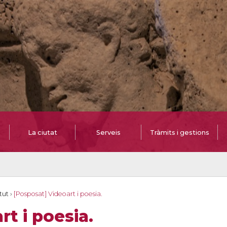
La ciutat
Serveis
Tràmits i gestions
tut
›
[Posposat] Videoart i poesia.
t i poesia.