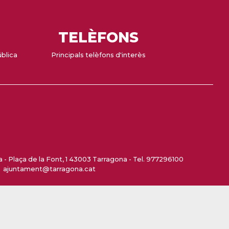
TELÈFONS
ública
Principals telèfons d'interès
- Plaça de la Font, 1 43003 Tarragona - Tel. 977296100
ajuntament@tarragona.cat