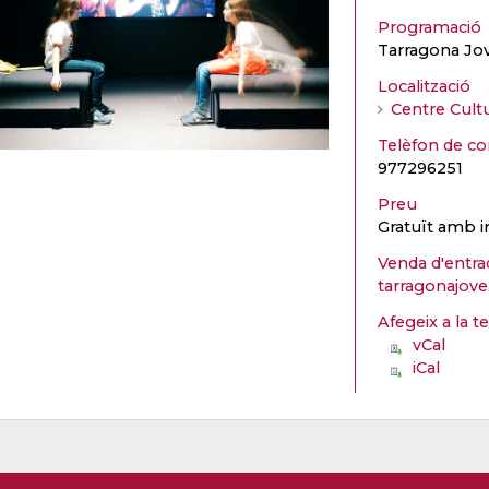
Programació
Tarragona Jo
Localització
Centre Cult
Telèfon de co
977296251
Preu
Gratuït amb i
Venda d'entra
tarragonajove
Afegeix a la t
vCal
iCal