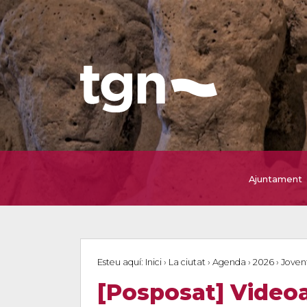
Ajuntament
Esteu aquí:
Inici
›
La ciutat
›
Agenda
›
2026
›
Joven
[Posposat] Videoar