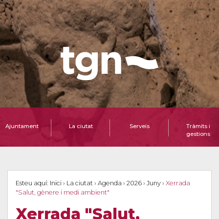
Ajuntament
La ciutat
Serveis
Tràmits i
gestions
Esteu aquí:
Inici
›
La ciutat
›
Agenda
›
2026
›
Juny
›
Xerrada
"Salut, gènere i medi ambient"
Xerrada "Salut,