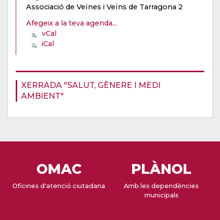
Associació de Veïnes i Veïns de Tarragona 2
Afegeix a la teva agenda...
vCal
iCal
XERRADA "SALUT, GÈNERE I MEDI
AMBIENT"
OMAC
PLÀNOL
Oficines d'atenció ciutadana
Amb les dependències
municipals