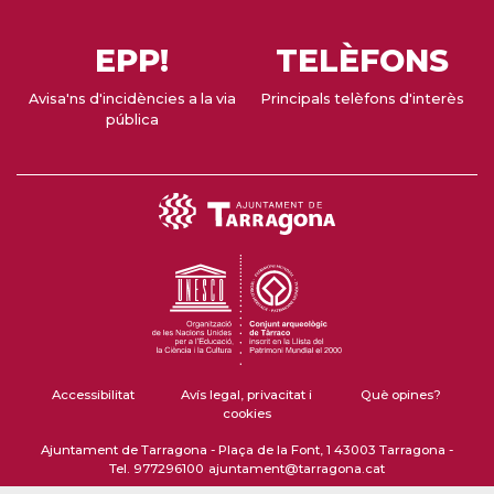
EPP!
TELÈFONS
Avisa'ns d'incidències a la via
Principals telèfons d'interès
pública
Accessibilitat
Avís legal, privacitat i
Què opines?
cookies
Ajuntament de Tarragona - Plaça de la Font, 1 43003 Tarragona -
Tel. 977296100
ajuntament@tarragona.cat